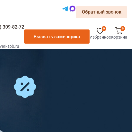
Обратный звонок
) 309-82-72
0
0
Вызвать замерщика
Избранное
Корзина
veri-spb.ru