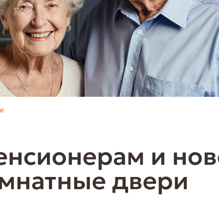
м!
енсионерам и но
мнатные двери