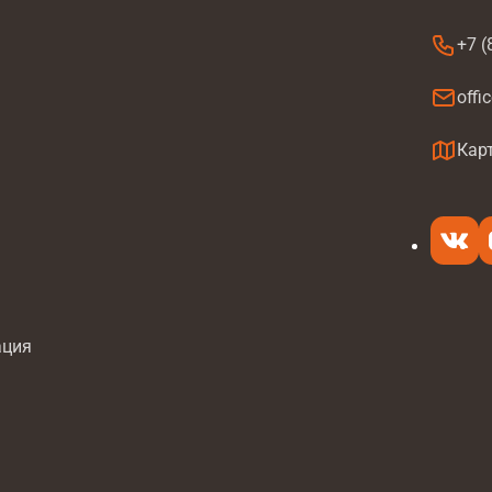
+7 (
offi
а
Кар
ация