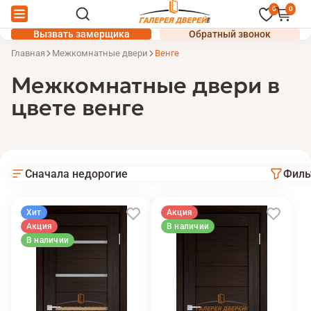
0
0
Вызвать замерщика
Обратный звонок
Главная
Межкомнатные двери
Венге
Межкомнатные двери в
цвете венге
Сначала недорогие
Филь
Хит
Акция
Акция
В наличии
В наличии