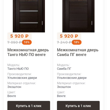
5 920 ₽
5 920 ₽
7 050 ₽
7 240 ₽
16%
18%
Межкомнатная дверь
Межкомнатная дверь
Танго НЬЮ ПО венге
Самба ПГ венге
Модель
Модель
Танго НЬЮ ПО
Самба ПГ
Производители
Производители
Ульяновские двери
Ульяновские двери
Материал отделки
Материал отделки
Экошпон
Экошпон
Цвет
Цвет
Венге
Венге
Купить в 1 клик
Купить в 1 клик