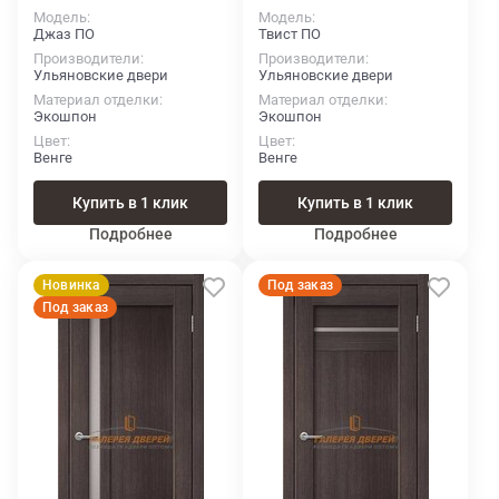
Модель
Модель
Джаз ПО
Твист ПО
Производители
Производители
Ульяновские двери
Ульяновские двери
Материал отделки
Материал отделки
Экошпон
Экошпон
Цвет
Цвет
Венге
Венге
Купить в 1 клик
Купить в 1 клик
Подробнее
Подробнее
Новинка
Под заказ
Под заказ