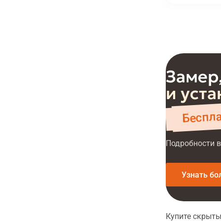
Замер,
и уста
Беспл
Подробности в
Узнать бо
Купите скрыты