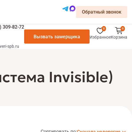
Обратный звонок
) 309-82-72
0
0
Вызвать замерщика
Избранное
Корзина
veri-spb.ru
ема Invisible)
Сортировать по:
Сначала недорогие