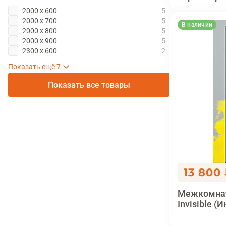
2000 х 600
2000 х 700
В наличии
2000 х 800
2000 х 900
2300 x 600
2300 x 700
2300 x 800
2100 x 600
2100 x 700
2100 x 800
2100 x 900
2300 x 900
Показать все товары
13 800
Межкомнат
Invisible (