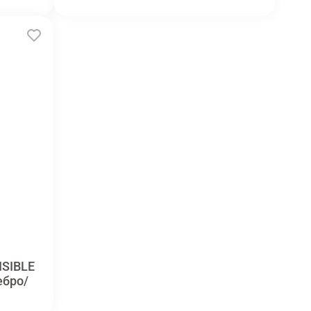
ISIBLE
ебро/