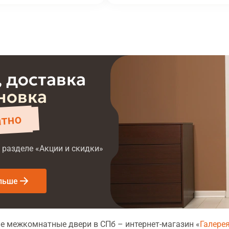
 доставка
новка
атно
 разделе «Акции и скидки»
льше
е межкомнатные двери в СПб – интернет-магазин «
Галере