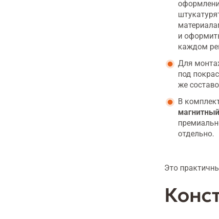
оформление
штукатурят
материала
и оформить
каждом ре
Для монта
под покрас
же составо
В комплект
магнитный
премиально
отдельно.
Это практичн
Конс