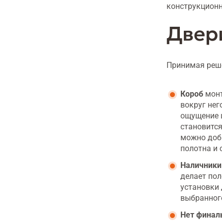
конструкционн
Двери
Принимая реше
Короб
монт
вокруг нег
ощущение ц
становитс
можно доб
полотна и 
Наличники
делает по
установки 
выбранног
Нет финал