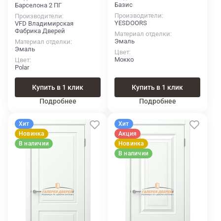
Базис
Барселона 2 ПГ
Производители
Производители
YESDOORS
VFD Владимирская
Фабрика Дверей
Материал отделки
Эмаль
Материал отделки
Эмаль
Цвет
Мокко
Цвет
Polar
Купить в 1 клик
Купить в 1 клик
Подробнее
Подробнее
Хит
Хит
Новинка
Акция
В наличии
Новинка
В наличии