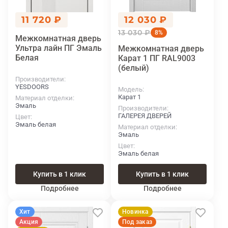
11 720 ₽
12 030 ₽
13 030 ₽
8%
Межкомнатная дверь
Ультра лайн ПГ Эмаль
Межкомнатная дверь
Белая
Карат 1 ПГ RAL9003
(белый)
Производители
YESDOORS
Модель
Карат 1
Материал отделки
Эмаль
Производители
ГАЛЕРЕЯ ДВЕРЕЙ
Цвет
Эмаль белая
Материал отделки
Эмаль
Цвет
Эмаль белая
Купить в 1 клик
Купить в 1 клик
Подробнее
Подробнее
Хит
Новинка
Акция
Под заказ