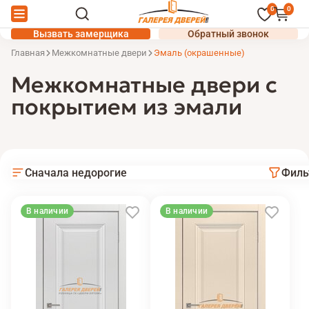
0
0
Вызвать замерщика
Обратный звонок
Главная
Межкомнатные двери
Эмаль (окрашенные)
Межкомнатные двери с
покрытием из эмали
Сначала недорогие
Филь
В наличии
В наличии