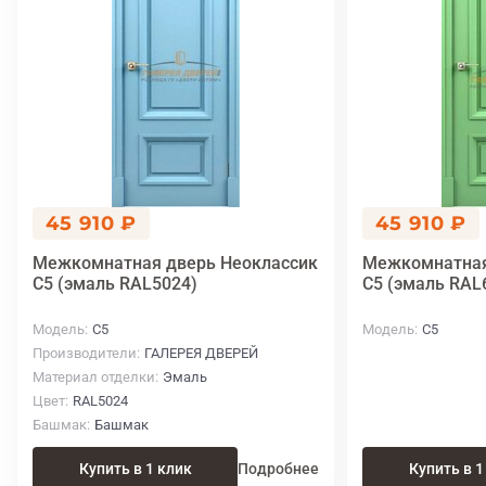
45 910 ₽
45 910 ₽
Межкомнатная дверь Неоклассик
Межкомнатная
C5 (эмаль RAL5024)
C5 (эмаль RAL
Модель
C5
Модель
C5
Производители
ГАЛЕРЕЯ ДВЕРЕЙ
Материал отделки
Эмаль
Цвет
RAL5024
Башмак
Башмак
Купить в 1 клик
Подробнее
Купить в 1