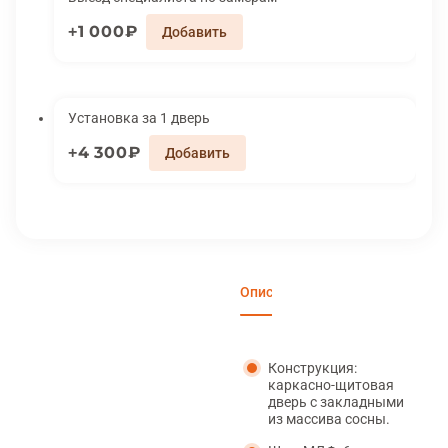
1 000₽
Установка за 1 дверь
4 300₽
Описание
Характеристики
Вари
Конструкция:
каркасно-щитовая
дверь с закладными
из массива сосны.