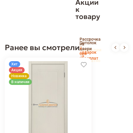
Акции
к
товару
Скидка
Рассрочка
пенсионерам
Потолок
на
Ранее вы смотрели
и
Доставка
в
двери
новоселам
и
подарок
без
установка
переплат
беслпатно
Хит
Акция
Новинка
В наличии