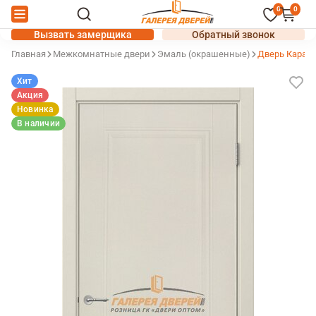
0
0
Вызвать замерщика
Обратный звонок
Главная
Межкомнатные двери
Эмаль (окрашенные)
Дверь Карат 
Хит
Акция
Новинка
В наличии