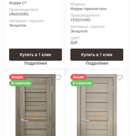
Форум СТ
Модель
Форум горизонталь
Производители
UNIDOORS
Производители
YESDOORS
Материал отделки
Экошпон
Материал отделки
Экошпон
Цвет
Дуб
Купить в 1 клик
Купить в 1 клик
Подробнее
Подробнее
Акция
Акция
В наличии
В наличии