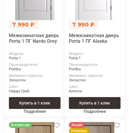
7 990 ₽
7 990 ₽
Межкомнатная дверь
Межкомнатная дверь
Porta 1 ПГ Nardo Grey
Porta 1 ПГ Alaska
Модель
Модель
Porta 1
Porta 1
Производители
Производители
Portika
Portika
Материал отделки
Материал отделки
Экошпон
Экошпон
Цвет
Цвет
Нардо Грей
Аляска
Купить в 1 клик
Купить в 1 клик
Подробнее
Подробнее
В наличии
Акция
Новинка