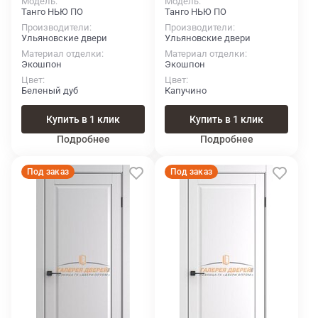
Модель
Модель
Танго НЬЮ ПО
Танго НЬЮ ПО
Производители
Производители
Ульяновские двери
Ульяновские двери
Материал отделки
Материал отделки
Экошпон
Экошпон
Цвет
Цвет
Беленый дуб
Капучино
Купить в 1 клик
Купить в 1 клик
Подробнее
Подробнее
Под заказ
Под заказ