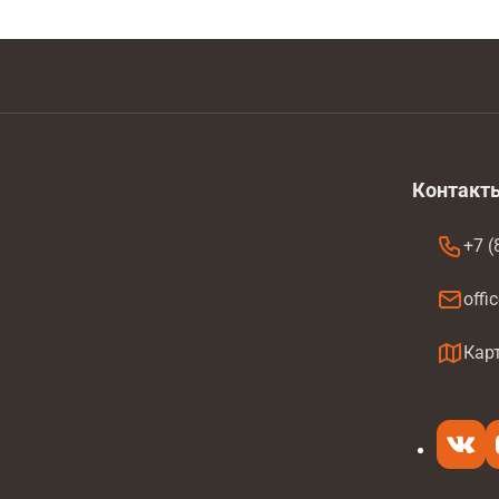
Контакт
+7 (
offi
а
Кар