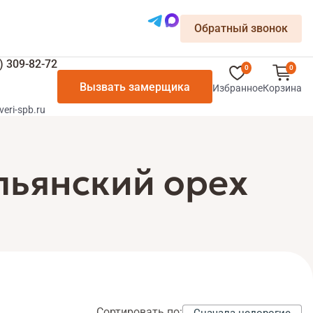
Обратный звонок
) 309-82-72
0
0
Вызвать замерщика
Избранное
Корзина
veri-spb.ru
льянский орех
Сортировать по: