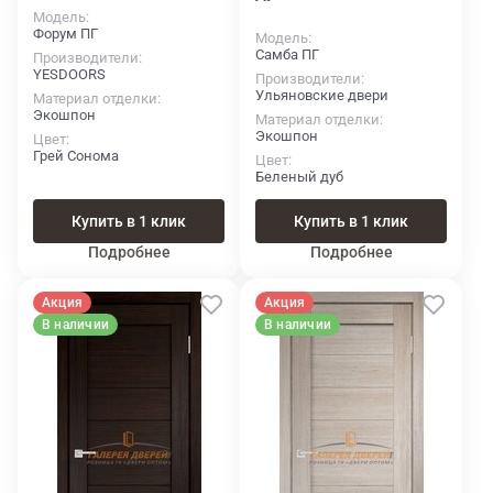
Модель
Форум ПГ
Модель
Самба ПГ
Производители
YESDOORS
Производители
Ульяновские двери
Материал отделки
Экошпон
Материал отделки
Экошпон
Цвет
Грей Сонома
Цвет
Беленый дуб
Купить в 1 клик
Купить в 1 клик
Подробнее
Подробнее
Акция
Акция
В наличии
В наличии