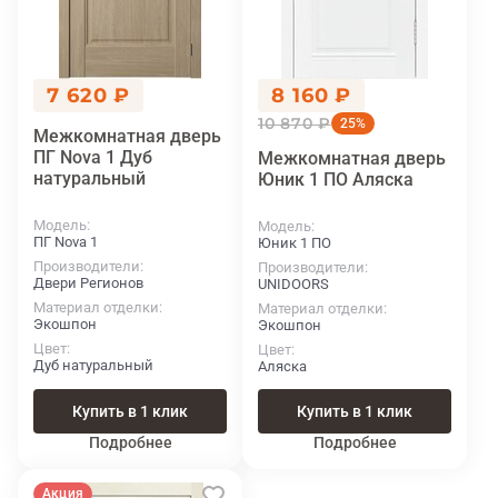
7 620 ₽
8 160 ₽
10 870 ₽
25%
Межкомнатная дверь
ПГ Nova 1 Дуб
Межкомнатная дверь
натуральный
Юник 1 ПО Аляска
Модель
Модель
ПГ Nova 1
Юник 1 ПО
Производители
Производители
Двери Регионов
UNIDOORS
Материал отделки
Материал отделки
Экошпон
Экошпон
Цвет
Цвет
Дуб натуральный
Аляска
Купить в 1 клик
Купить в 1 клик
Подробнее
Подробнее
Акция