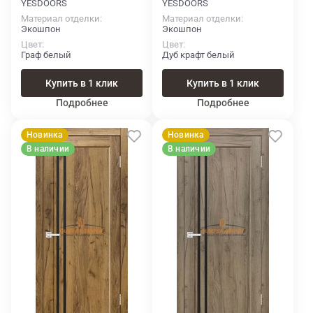
YESDOORS
YESDOORS
Материал отделки
Материал отделки
Экошпон
Экошпон
Цвет
Цвет
Граф белый
Дуб крафт белый
Купить в 1 клик
Купить в 1 клик
Подробнее
Подробнее
Новинка
Новинка
В наличии
В наличии