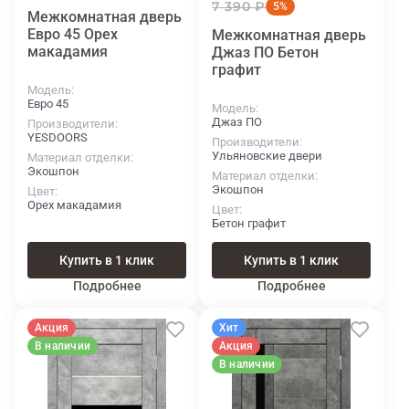
7 390 ₽
5%
Межкомнатная дверь
Евро 45 Орех
Межкомнатная дверь
макадамия
Джаз ПО Бетон
графит
Модель
Евро 45
Модель
Джаз ПО
Производители
YESDOORS
Производители
Ульяновские двери
Материал отделки
Экошпон
Материал отделки
Экошпон
Цвет
Орех макадамия
Цвет
Бетон графит
Купить в 1 клик
Купить в 1 клик
Подробнее
Подробнее
Акция
Хит
В наличии
Акция
В наличии