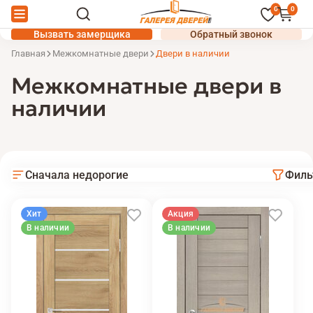
0
0
Вызвать замерщика
Обратный звонок
Главная
Межкомнатные двери
Двери в наличии
Межкомнатные двери в
наличии
Сначала недорогие
Филь
Хит
Акция
В наличии
В наличии