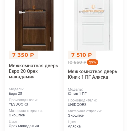
7 350 ₽
7 510 ₽
10 650 ₽
29%
Межкомнатная дверь
Евро 20 Орех
Межкомнатная дверь
макадамия
Юник 1 ПГ Аляска
Модель
Модель
Евро 20
Юник 1 ПГ
Производители
Производители
YESDOORS
UNIDOORS
Материал отделки
Материал отделки
Экошпон
Экошпон
Цвет
Цвет
Орех макадамия
Аляска