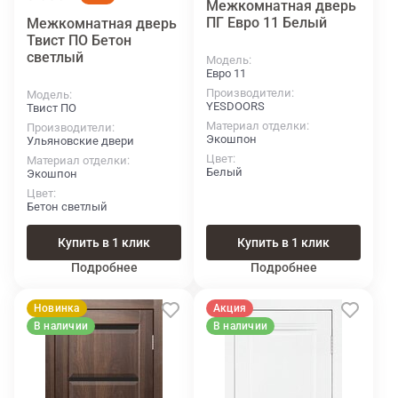
Межкомнатная дверь
ПГ Евро 11 Белый
Межкомнатная дверь
Твист ПО Бетон
светлый
Модель
Евро 11
Производители
Модель
YESDOORS
Твист ПО
Материал отделки
Производители
Экошпон
Ульяновские двери
Цвет
Материал отделки
Белый
Экошпон
Цвет
Бетон светлый
Купить в 1 клик
Купить в 1 клик
Подробнее
Подробнее
Новинка
Акция
В наличии
В наличии