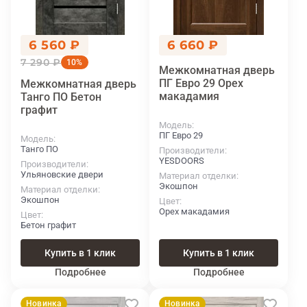
6 560 ₽
6 660 ₽
7 290 ₽
10%
Межкомнатная дверь
ПГ Евро 29 Орех
Межкомнатная дверь
макадамия
Танго ПО Бетон
графит
Модель
ПГ Евро 29
Модель
Танго ПО
Производители
YESDOORS
Производители
Ульяновские двери
Материал отделки
Экошпон
Материал отделки
Экошпон
Цвет
Орех макадамия
Цвет
Бетон графит
Купить в 1 клик
Купить в 1 клик
Подробнее
Подробнее
Новинка
Новинка