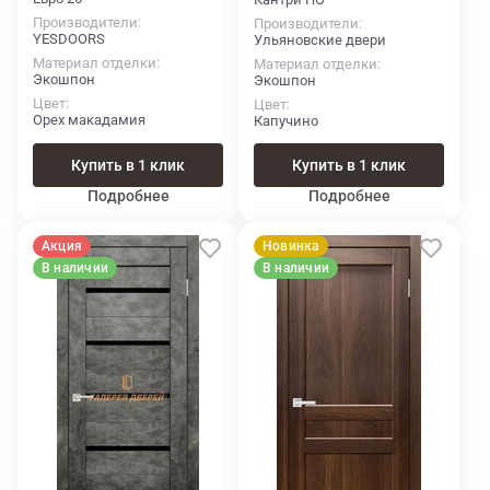
Производители
Производители
YESDOORS
Ульяновские двери
Материал отделки
Материал отделки
Экошпон
Экошпон
Цвет
Цвет
Орех макадамия
Капучино
Купить в 1 клик
Купить в 1 клик
Подробнее
Подробнее
Акция
Новинка
В наличии
В наличии