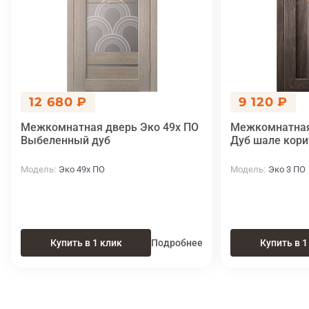
12 680 ₽
9 120 ₽
Межкомнатная дверь Эко 49х ПО
Межкомнатная
Выбеленный дуб
Дуб шале кор
Модель
Эко 49х ПО
Модель
Эко 3 ПО
Купить в 1 клик
Подробнее
Купить в 1
Итоговая цена
Купить