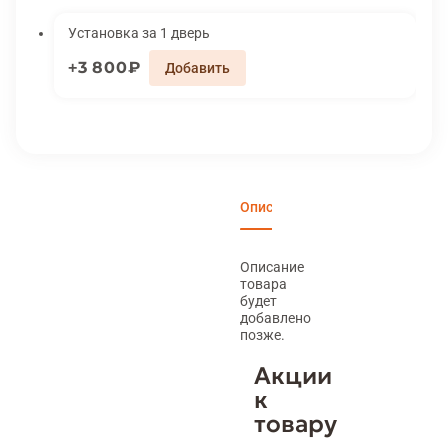
Установка за 1 дверь
3 800₽
Описание
Характеристики
Вари
Описание
товара
будет
добавлено
позже.
Акции
к
товару