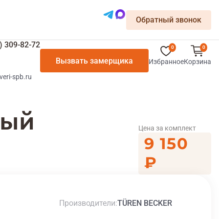
Обратный звонок
) 309-82-72
0
0
Вызвать замерщика
Избранное
Корзина
veri-spb.ru
лый
Цена за комплект
9 150
₽
Производители
TÜREN BECKER