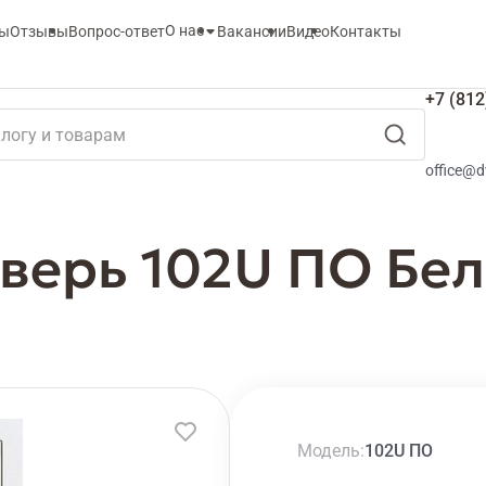
О нас
ты
Отзывы
Вопрос-ответ
Вакансии
Видео
Контакты
+7 (812
office@d
верь 102U ПО Бе
Модель
102U ПО