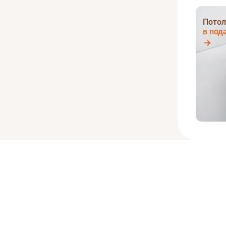
Потол
в под