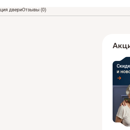
ция двери
Отзывы (0)
Акци
Скидк
и нов