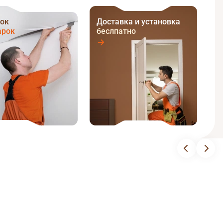
ок
Доставка и установка
арок
беслпатно