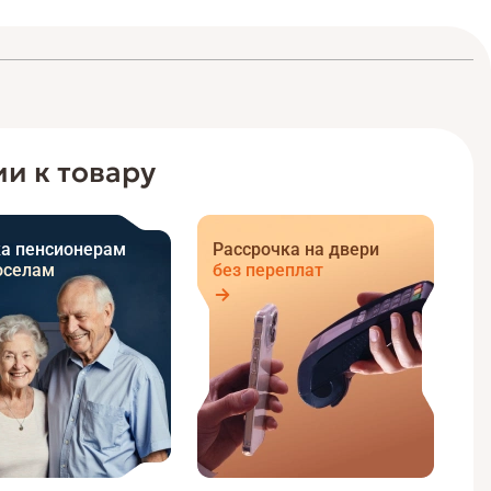
и к товару
а пенсионерам
Рассрочка на двери
оселам
без переплат