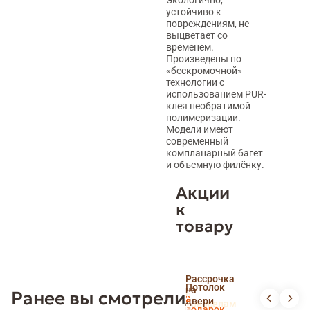
устойчиво к
повреждениям, не
выцветает со
временем.
Произведены по
«бескромочной»
технологии с
использованием PUR-
клея необратимой
полимеризации.
Модели имеют
современный
компланарный багет
и объемную филёнку.
Акции
к
товару
Скидка
Рассрочка
пенсионерам
Потолок
на
Ранее вы смотрели
и
Доставка
в
двери
новоселам
и
подарок