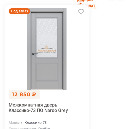
без
установка
переплат
беслпатно
Под заказ
12 850 ₽
Межкомнатная дверь
Классико-73 ПО Nardo Grey
Модель
Классико-73
Производители
Portika