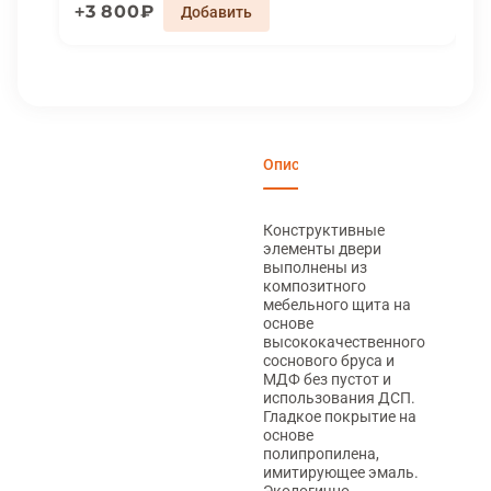
3 800₽
Описание
Характеристики
Вари
Конструктивные
элементы двери
выполнены из
композитного
мебельного щита на
основе
высококачественного
соснового бруса и
МДФ без пустот и
использования ДСП.
Гладкое покрытие на
основе
полипропилена,
имитирующее эмаль.
Экологично,