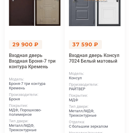
29 900 ₽
37 590 ₽
Входная дверь
Входная дверь Консул
Входная Броня-7 три
7024 Белый матовый
контура Кремень
Модель
Консул
Модель
Броня-7 три контура
Производители
Кремень
РАЙТВЕР
Производители
Покрытие
Броня
МДФ
Покрытие
Тип двери
МДФ, Порошково-
Металл/МДФ,
полимерное
Трехконтурные
Тип двери
Отделка
Металл/МДФ,
С большим зеркалом
Трехконтурные
Накладки/панели