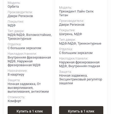
Модель
Орбита
Модель
Президент Лайн Силк
Производители
Титан
Двери Регионов
Производители
Покрытие
Двери Регионов
МДФ
Покрытие
Тип двери
Шагрень, МДФ
МДФ/МДФ, Взломостойкие,
Трехконтурные
Тип двери
МДФ/МДФ, Трехконтурные
Отделка
С большим зеркалом
Отделка
С большим зеркалом
Накладки/панели
Внутренняя фрезерованная
Накладки/панели
МДФ, Наружная
Наружная фрезерованная
фрезерованная МДФ
МДФ, Внутренняя гладкая
Назначение
Защита
В квартиру
Ночная задвижка,
Эксцентриковый регулятор
Защита
защелки
Ночная задвижка, От
высверливания,
выпиливания, антиотжим
Стоимость
Комфорт
Купить в 1 клик
Купить в 1 клик