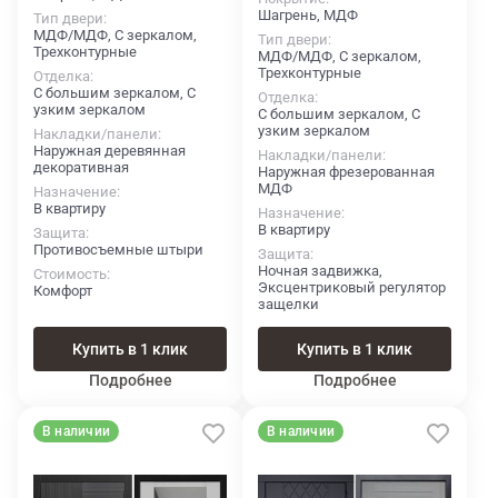
Шагрень, МДФ
Тип двери
МДФ/МДФ, С зеркалом,
Тип двери
Трехконтурные
МДФ/МДФ, С зеркалом,
Трехконтурные
Отделка
С большим зеркалом, С
Отделка
узким зеркалом
С большим зеркалом, С
узким зеркалом
Накладки/панели
Наружная деревянная
Накладки/панели
декоративная
Наружная фрезерованная
МДФ
Назначение
В квартиру
Назначение
В квартиру
Защита
Противосъемные штыри
Защита
Ночная задвижка,
Стоимость
Эксцентриковый регулятор
Комфорт
защелки
Купить в 1 клик
Купить в 1 клик
Подробнее
Подробнее
В наличии
В наличии