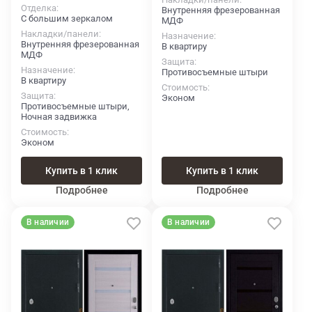
Отделка
Внутренняя фрезерованная
С большим зеркалом
МДФ
Накладки/панели
Назначение
Внутренняя фрезерованная
В квартиру
МДФ
Защита
Назначение
Противосъемные штыри
В квартиру
Стоимость
Защита
Эконом
Противосъемные штыри,
Ночная задвижка
Стоимость
Эконом
Купить в 1 клик
Купить в 1 клик
Подробнее
Подробнее
В наличии
В наличии