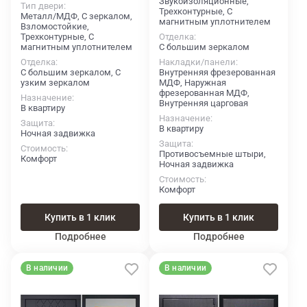
Звукоизоляционные,
Тип двери
Трехконтурные, С
Металл/МДФ, С зеркалом,
магнитным уплотнителем
Взломостойкие,
Трехконтурные, С
Отделка
магнитным уплотнителем
С большим зеркалом
Отделка
Накладки/панели
С большим зеркалом, С
Внутренняя фрезерованная
узким зеркалом
МДФ, Наружная
фрезерованная МДФ,
Назначение
Внутренняя царговая
В квартиру
Назначение
Защита
В квартиру
Ночная задвижка
Защита
Стоимость
Противосъемные штыри,
Комфорт
Ночная задвижка
Стоимость
Комфорт
Купить в 1 клик
Купить в 1 клик
Подробнее
Подробнее
В наличии
В наличии