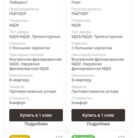
Лабиринт
Роял
Производители
Производители
РАЙТВЕР
РАЙТВЕР
Покрытие
Покрытие
МДФ
МДФ
Тип двери
Тип двери
МДФ/МДФ, Трехконтурные
МДФ/МДФ, Трехконтурные
Отделка
Отделка
С большим зеркалом
С большим зеркалом
Накладки/панели
Накладки/панели
Внутренняя фрезерованная
Внутренняя фрезерованная
МДФ, Наружная
МДФ, Наружная
фрезерованная МДФ
фрезерованная МДФ
Назначение
Назначение
В квартиру
В квартиру
Защита
Защита
Противосъемные штыри
Противосъемные штыри
Стоимость
Стоимость
Комфорт
Комфорт
Купить в 1 клик
Купить в 1 клик
Подробнее
Подробнее