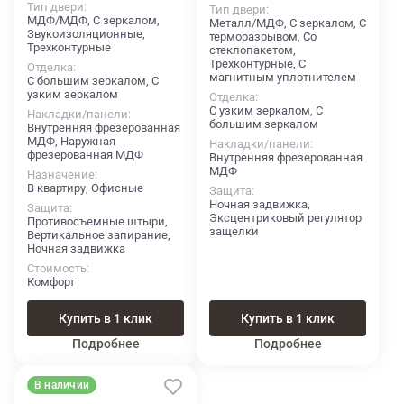
Тип двери
Тип двери
МДФ/МДФ, С зеркалом,
Металл/МДФ, С зеркалом, С
Звукоизоляционные,
терморазрывом, Со
Трехконтурные
стеклопакетом,
Трехконтурные, С
Отделка
магнитным уплотнителем
С большим зеркалом, С
узким зеркалом
Отделка
С узким зеркалом, С
Накладки/панели
большим зеркалом
Внутренняя фрезерованная
МДФ, Наружная
Накладки/панели
фрезерованная МДФ
Внутренняя фрезерованная
МДФ
Назначение
В квартиру, Офисные
Защита
Ночная задвижка,
Защита
Эксцентриковый регулятор
Противосъемные штыри,
защелки
Вертикальное запирание,
Ночная задвижка
Стоимость
Комфорт
Купить в 1 клик
Купить в 1 клик
Подробнее
Подробнее
В наличии