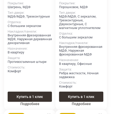
Покрытие
Покрытие
Шагрень, МДФ
Порошковое, МДФ
Тип двери
Тип двери
МДФ/МДФ, Трехконтурные
МДФ/МДФ, С зеркалом,
Трехконтурные,
Отделка
Двухконтурные, С
С большим зеркалом
магнитным уплотнителем
Накладки/панели
Отделка
Внутренняя фрезерованная
С большим зеркалом
МДФ, Наружная деревянная
декоративная
Накладки/панели
Внутренняя фрезерованная
Назначение
МДФ, Наружная
В квартиру
фрезерованная МДФ
Защита
Назначение
Противосъемные штыри
В квартиру, Офисные
Стоимость
Защита
Комфорт
Ребра жесткости, Ночная
задвижка
Стоимость
Комфорт
Купить в 1 клик
Купить в 1 клик
Подробнее
Подробнее