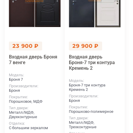
23 900 ₽
29 900 ₽
Входная дверь Броня
Входная дверь
7 венге
Броня-7 три контура
Кремень 2
Модель
Броня 7
Модель
Броня-7 три контура
Производители
Кремень 2
Броня
Производители
Покрытие
Броня
Порошковое, МДФ
Покрытие
Тип двери
Порошково-полимерное
Металл/МДФ,
Двухконтурные
Тип двери
Металл/МДФ,
Отделка
Трехконтурные
С большим зеркалом