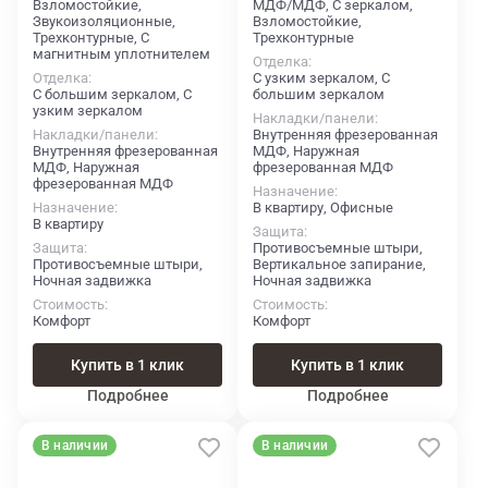
Взломостойкие,
МДФ/МДФ, С зеркалом,
Звукоизоляционные,
Взломостойкие,
Трехконтурные, С
Трехконтурные
магнитным уплотнителем
Отделка
Отделка
С узким зеркалом, С
С большим зеркалом, С
большим зеркалом
узким зеркалом
Накладки/панели
Накладки/панели
Внутренняя фрезерованная
Внутренняя фрезерованная
МДФ, Наружная
МДФ, Наружная
фрезерованная МДФ
фрезерованная МДФ
Назначение
Назначение
В квартиру, Офисные
В квартиру
Защита
Защита
Противосъемные штыри,
Противосъемные штыри,
Вертикальное запирание,
Ночная задвижка
Ночная задвижка
Стоимость
Стоимость
Комфорт
Комфорт
Купить в 1 клик
Купить в 1 клик
Подробнее
Подробнее
В наличии
В наличии