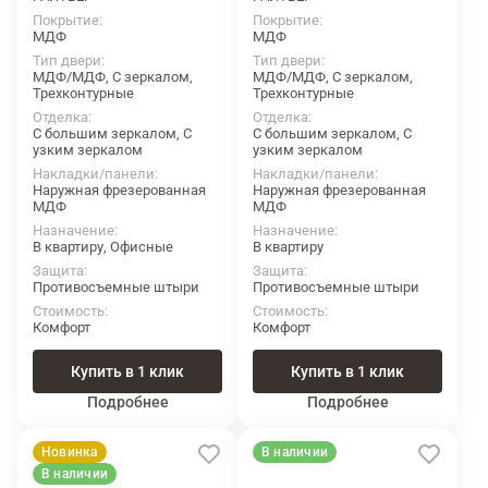
Покрытие
Покрытие
МДФ
МДФ
Тип двери
Тип двери
МДФ/МДФ, С зеркалом,
МДФ/МДФ, С зеркалом,
Трехконтурные
Трехконтурные
Отделка
Отделка
С большим зеркалом, С
С большим зеркалом, С
узким зеркалом
узким зеркалом
Накладки/панели
Накладки/панели
Наружная фрезерованная
Наружная фрезерованная
МДФ
МДФ
Назначение
Назначение
В квартиру, Офисные
В квартиру
Защита
Защита
Противосъемные штыри
Противосъемные штыри
Стоимость
Стоимость
Комфорт
Комфорт
Купить в 1 клик
Купить в 1 клик
Подробнее
Подробнее
Новинка
В наличии
В наличии