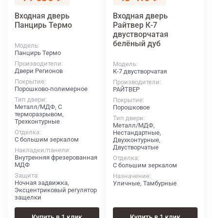
Входная дверь
Входная дверь
Панцирь Термо
Райтвер К-7
двустворчатая
белёный дуб
Модель
Панцирь Термо
Производители
Модель
Двери Регионов
К-7 двустворчатая
Покрытие
Производители
Порошково-полимерное
РАЙТВЕР
Тип двери
Покрытие
Металл/МДФ, С
Порошковое
терморазрывом,
Тип двери
Трехконтурные
Металл/МДФ,
Отделка
Нестандартные,
С большим зеркалом
Двухконтурные,
Двустворчатые
Накладки/панели
Внутренняя фрезерованная
Отделка
МДФ
С большим зеркалом
Защита
Назначение
Ночная задвижка,
Уличные, Тамбурные
Эксцентриковый регулятор
защелки
Купить в 1 клик
Купить в 1 клик