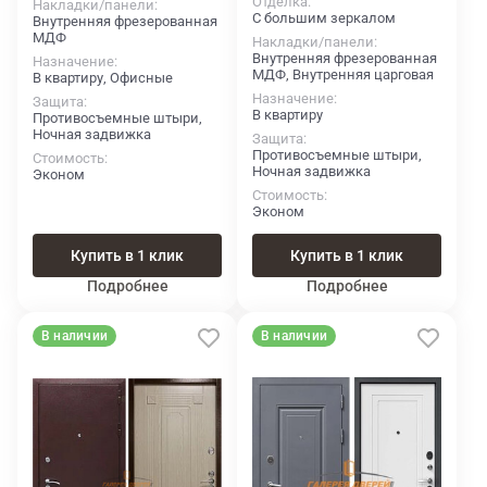
Отделка
Накладки/панели
С большим зеркалом
Внутренняя фрезерованная
МДФ
Накладки/панели
Внутренняя фрезерованная
Назначение
МДФ, Внутренняя царговая
В квартиру, Офисные
Назначение
Защита
В квартиру
Противосъемные штыри,
Ночная задвижка
Защита
Противосъемные штыри,
Стоимость
Ночная задвижка
Эконом
Стоимость
Эконом
Купить в 1 клик
Купить в 1 клик
Подробнее
Подробнее
В наличии
В наличии