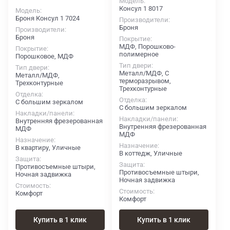
Модель
Консул 1 8017
Модель
Броня Консул 1 7024
Производители
Броня
Производители
Броня
Покрытие
МДФ, Порошково-
Покрытие
полимерное
Порошковое, МДФ
Тип двери
Тип двери
Металл/МДФ, С
Металл/МДФ,
терморазрывом,
Трехконтурные
Трехконтурные
Отделка
Отделка
С большим зеркалом
С большим зеркалом
Накладки/панели
Накладки/панели
Внутренняя фрезерованная
Внутренняя фрезерованная
МДФ
МДФ
Назначение
Назначение
В квартиру, Уличные
В коттедж, Уличные
Защита
Защита
Противосъемные штыри,
Противосъемные штыри,
Ночная задвижка
Ночная задвижка
Стоимость
Стоимость
Комфорт
Комфорт
Купить в 1 клик
Купить в 1 клик