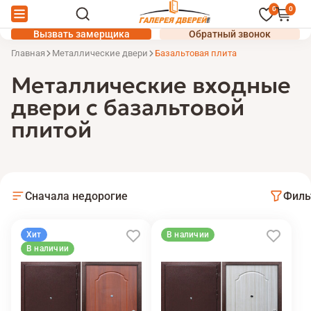
0
0
Вызвать замерщика
Обратный звонок
Главная
Металлические двери
Базальтовая плита
Металлические входные
двери с базальтовой
плитой
Сначала недорогие
Филь
Хит
В наличии
В наличии