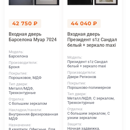
42 750 ₽
44 040 ₽
Входная дверь
Входная дверь
Барселона Муар 7024
Президент s1z Сандал
белый + зеркало maxi
Модель
Барселона
Модель
Президент s1z Сандал
Производители
белый + зеркало maxi
Броня
Производители
Покрытие
Двери Регионов
Порошковое, МДФ
Покрытие
Тип двери
Порошково-полимерное
Металл/МДФ,
Трехконтурные
Тип двери
Металл/МДФ, С зеркалом,
Отделка
Трехконтурные
С большим зеркалом
Отделка
Накладки/панели
С большим зеркалом, С
Внутренняя фрезерованная
узким зеркалом
МДФ
Защита
Назначение
Ночная задвижка,
В квартиру, Офисные, Для