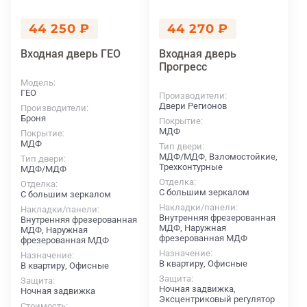
44 250 ₽
44 270 ₽
Входная дверь ГЕО
Входная дверь
Прогресс
Модель
ГЕО
Производители
Двери Регионов
Производители
Броня
Покрытие
МДФ
Покрытие
МДФ
Тип двери
МДФ/МДФ, Взломостойкие,
Тип двери
Трехконтурные
МДФ/МДФ
Отделка
Отделка
С большим зеркалом
С большим зеркалом
Накладки/панели
Накладки/панели
Внутренняя фрезерованная
Внутренняя фрезерованная
МДФ, Наружная
МДФ, Наружная
фрезерованная МДФ
фрезерованная МДФ
Назначение
Назначение
В квартиру, Офисные
В квартиру, Офисные
Защита
Защита
Ночная задвижка,
Ночная задвижка
Эксцентриковый регулятор
Стоимость