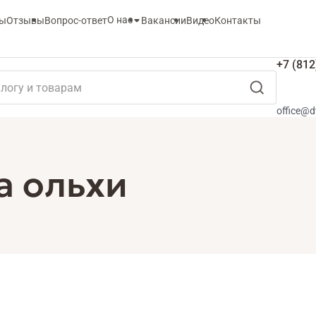
О нас
ты
Отзывы
Вопрос-ответ
Вакансии
Видео
Контакты
+7 (812
office@d
а ольхи