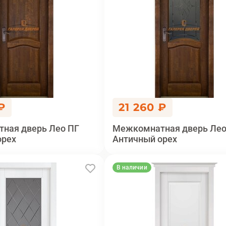
₽
21 260 ₽
ная дверь Лео ПГ
Межкомнатная дверь Лео
орех
Античный орех
В наличии