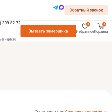
Обратный звонок
) 309-82-72
0
0
Вызвать замерщика
Избранное
Корзина
veri-spb.ru
Сортировать по:
Сначала недорогие