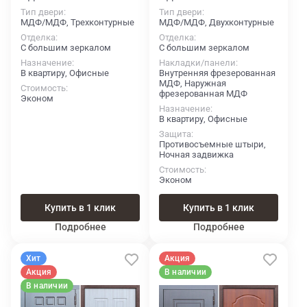
Тип двери
Тип двери
МДФ/МДФ, Трехконтурные
МДФ/МДФ, Двухконтурные
Отделка
Отделка
С большим зеркалом
С большим зеркалом
Назначение
Накладки/панели
В квартиру, Офисные
Внутренняя фрезерованная
МДФ, Наружная
Стоимость
фрезерованная МДФ
Эконом
Назначение
В квартиру, Офисные
Защита
Противосъемные штыри,
Ночная задвижка
Стоимость
Эконом
Купить в 1 клик
Купить в 1 клик
Подробнее
Подробнее
Хит
Акция
Акция
В наличии
В наличии