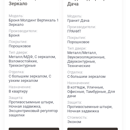
Зеркало
Дача
Модель
Модель
Броня Молдинг Вертикаль 1
Гранит Дача
Зеркало
Производители
Производители
ГРАНИТ
Броня
Покрытие
Покрытие
Порошковое
Порошковое
Тип двери
Тип двери
Металл/Металл,
Металл/МДФ, С зеркалом,
Звукоизоляционные,
Взломостойкие,
Двухконтурные,
Трехконтурные
Технические
Отделка
Отделка
С большим зеркалом, С
С большим зеркалом
узким зеркалом
Назначение
Назначение
В коттедж, Уличные,
В квартиру
Офисные, Тамбурные, Для
дачи
Защита
Противосъемные штыри,
Защита
Ночная задвижка,
Противосъемные штыри,
Эксцентриковый регулятор
Ночная задвижка
защелки
Стоимость
Эконом