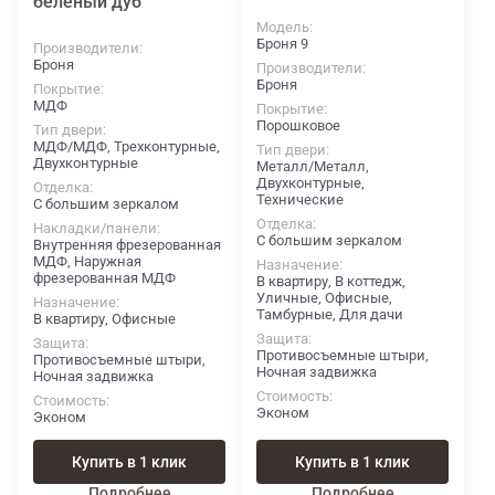
беленый дуб
Модель
Броня 9
Производители
Броня
Производители
Броня
Покрытие
МДФ
Покрытие
Порошковое
Тип двери
МДФ/МДФ, Трехконтурные,
Тип двери
Двухконтурные
Металл/Металл,
Двухконтурные,
Отделка
Технические
С большим зеркалом
Отделка
Накладки/панели
С большим зеркалом
Внутренняя фрезерованная
МДФ, Наружная
Назначение
фрезерованная МДФ
В квартиру, В коттедж,
Уличные, Офисные,
Назначение
Тамбурные, Для дачи
В квартиру, Офисные
Защита
Защита
Противосъемные штыри,
Противосъемные штыри,
Ночная задвижка
Ночная задвижка
Стоимость
Стоимость
Эконом
Эконом
Купить в 1 клик
Купить в 1 клик
Подробнее
Подробнее