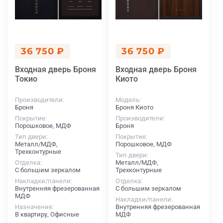
36 750 ₽
36 750 ₽
Входная дверь Броня
Входная дверь Броня
Токио
Киото
Производители
Модель
Броня
Броня Киото
Покрытие
Производители
Порошковое, МДФ
Броня
Тип двери
Покрытие
Металл/МДФ,
Порошковое, МДФ
Трехконтурные
Тип двери
Отделка
Металл/МДФ,
С большим зеркалом
Трехконтурные
Накладки/панели
Отделка
Внутренняя фрезерованная
С большим зеркалом
МДФ
Накладки/панели
Назначение
Внутренняя фрезерованная
В квартиру, Офисные
МДФ