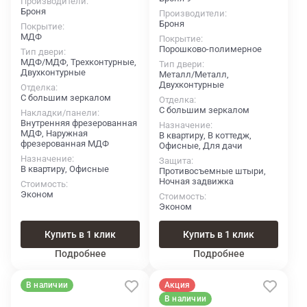
Производители
Броня
Производители
Броня
Покрытие
МДФ
Покрытие
Порошково-полимерное
Тип двери
МДФ/МДФ, Трехконтурные,
Тип двери
Двухконтурные
Металл/Металл,
Двухконтурные
Отделка
С большим зеркалом
Отделка
С большим зеркалом
Накладки/панели
Внутренняя фрезерованная
Назначение
МДФ, Наружная
В квартиру, В коттедж,
фрезерованная МДФ
Офисные, Для дачи
Назначение
Защита
В квартиру, Офисные
Противосъемные штыри,
Ночная задвижка
Стоимость
Эконом
Стоимость
Эконом
Купить в 1 клик
Купить в 1 клик
Подробнее
Подробнее
В наличии
Акция
В наличии