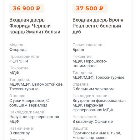
36 900 ₽
37 500 ₽
Входная дверь
Входная дверь Броня
Флорида Черный
Реал венге беленый
кварц/Эмалит белый
дуб
Модель
Производители
Флорида
Броня
Производители
Покрытие
ФЕРРОНИ
МДФ, Порошково-
полимерное
Покрытие
МДФ
Тип двери
МДФ/МДФ, Трехконтурные
Тип двери
МДФ/МДФ, Взломостойкие,
Отделка
Трехконтурные
С большим зеркалом
Отделка
Накладки/панели
С узким зеркалом, С
Внутренняя фрезерованная
большим зеркалом
МДФ, Наружная
фрезерованная МДФ
Накладки/панели
Наружная фрезерованная
Назначение
МДФ
В квартиру, Офисные
Назначение
Защита
В квартиру
Противосъемные штыри,
Ночная задвижка
Защита