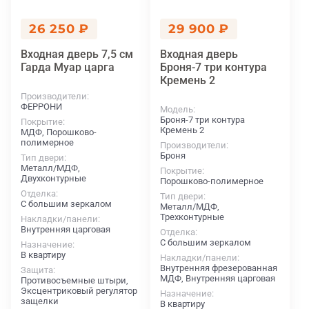
26 250 ₽
29 900 ₽
Входная дверь 7,5 см
Входная дверь
Гарда Муар царга
Броня-7 три контура
Кремень 2
Производители
ФЕРРОНИ
Модель
Броня-7 три контура
Покрытие
Кремень 2
МДФ, Порошково-
полимерное
Производители
Броня
Тип двери
Металл/МДФ,
Покрытие
Двухконтурные
Порошково-полимерное
Отделка
Тип двери
С большим зеркалом
Металл/МДФ,
Трехконтурные
Накладки/панели
Внутренняя царговая
Отделка
С большим зеркалом
Назначение
В квартиру
Накладки/панели
Внутренняя фрезерованная
Защита
МДФ, Внутренняя царговая
Противосъемные штыри,
Эксцентриковый регулятор
Назначение
защелки
В квартиру