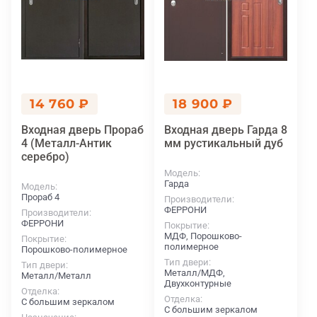
14 760 ₽
18 900 ₽
Входная дверь Прораб
Входная дверь Гарда 8
4 (Металл-Антик
мм рустикальный дуб
серебро)
Модель
Гарда
Модель
Прораб 4
Производители
ФЕРРОНИ
Производители
ФЕРРОНИ
Покрытие
МДФ, Порошково-
Покрытие
полимерное
Порошково-полимерное
Тип двери
Тип двери
Металл/МДФ,
Металл/Металл
Двухконтурные
Отделка
Отделка
С большим зеркалом
С большим зеркалом