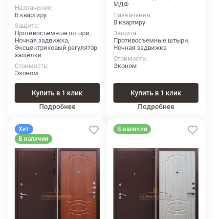
МДФ
Назначение
В квартиру
Назначение
В квартиру
Защита
Противосъемные штыри,
Защита
Ночная задвижка,
Противосъемные штыри,
Эксцентриковый регулятор
Ночная задвижка
защелки
Стоимость
Стоимость
Эконом
Эконом
Купить в 1 клик
Купить в 1 клик
Подробнее
Подробнее
Хит
В наличии
В наличии