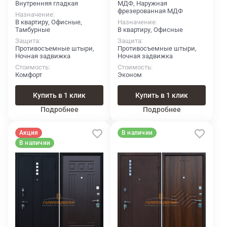
Внутренняя гладкая
МДФ, Наружная
фрезерованная МДФ
Назначение
В квартиру, Офисные,
Назначение
Тамбурные
В квартиру, Офисные
Защита
Защита
Противосъемные штыри,
Противосъемные штыри,
Ночная задвижка
Ночная задвижка
Стоимость
Стоимость
Комфорт
Эконом
Купить в 1 клик
Купить в 1 клик
Подробнее
Подробнее
Акция
В наличии
В наличии