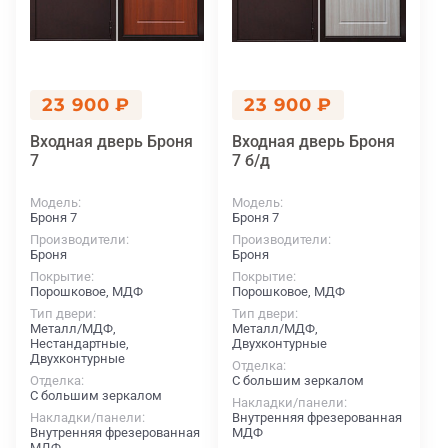
23 900 ₽
23 900 ₽
Входная дверь Броня
Входная дверь Броня
7
7 б/д
Модель
Модель
Броня 7
Броня 7
Производители
Производители
Броня
Броня
Покрытие
Покрытие
Порошковое, МДФ
Порошковое, МДФ
Тип двери
Тип двери
Металл/МДФ,
Металл/МДФ,
Нестандартные,
Двухконтурные
Двухконтурные
Отделка
Отделка
С большим зеркалом
С большим зеркалом
Накладки/панели
Накладки/панели
Внутренняя фрезерованная
Внутренняя фрезерованная
МДФ
МДФ