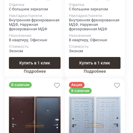
Отделка
Отделка
С большим зеркалом
С большим зеркалом
Накладки/панели
Накладки/панели
Внутренняя фрезерованная
Внутренняя фрезерованная
МДФ, Наружная
МДФ, Наружная
фрезерованная МДФ
фрезерованная МДФ
Назначение
Назначение
В квартиру, Офисные
В квартиру, Офисные
Стоимость
Стоимость
Эконом
Эконом
Купить в 1 клик
Купить в 1 клик
Подробнее
Подробнее
В наличии
Акция
В наличии