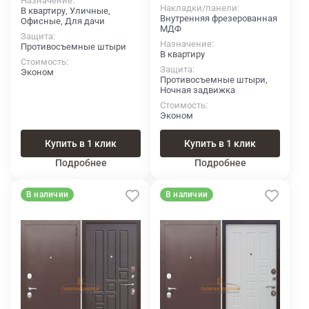
Назначение
Накладки/панели
В квартиру, Уличные,
Внутренняя фрезерованная
Офисные, Для дачи
МДФ
Защита
Назначение
Противосъемные штыри
В квартиру
Стоимость
Защита
Эконом
Противосъемные штыри,
Ночная задвижка
Стоимость
Эконом
Купить в 1 клик
Купить в 1 клик
Подробнее
Подробнее
В наличии
В наличии