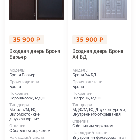
35 900 ₽
35 900 ₽
Входная дверь Броня
Входная дверь Броня
Барьер
X4 БД
Модель
Модель
Броня Барьер
Броня X4 БД
Производители
Производители
Броня
Броня
Покрытие
Покрытие
Порошковое, МДФ
Шагрень, МДФ
Тип двери
Тип двери
Металл/МДФ,
МДФ/МДФ, Двухконтурные,
Взломостойкие,
Внутреннего открывания
Двухконтурные
Отделка
Отделка
С большим зеркалом
С большим зеркалом
Накладки/панели
Накладки/панели
Внутренняя фрезерованная