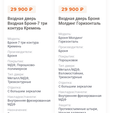
29 900 ₽
29 900 ₽
Входная дверь
Входная дверь Броня
Входная Броня-7 три
Молдинг Горизонталь
контура Кремень
Модель
Броня Молдинг
Модель
Горизонталь
Броня-7 три контура
Кремень
Производители
Броня
Производители
Броня
Покрытие
Порошковое
Покрытие
МДФ, Порошково-
Тип двери
полимерное
Металл/МДФ,
Взломостойкие,
Тип двери
Трехконтурные
Металл/МДФ,
Трехконтурные
Отделка
С большим зеркалом
Отделка
С большим зеркалом
Накладки/панели
Внутренняя фрезерованная
Накладки/панели
МДФ
Внутренняя фрезерованная
МДФ
Защита
Противосъемные штыри,
Назначение
Ночная задвижка,