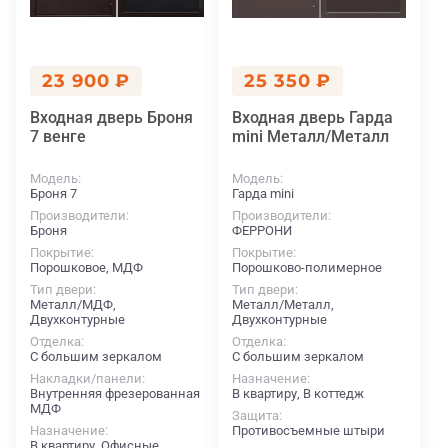
23 900 ₽
25 350 ₽
Входная дверь Броня
Входная дверь Гарда
7 венге
mini Металл/Металл
Модель
Модель
Броня 7
Гарда mini
Производители
Производители
Броня
ФЕРРОНИ
Покрытие
Покрытие
Порошковое, МДФ
Порошково-полимерное
Тип двери
Тип двери
Металл/МДФ,
Металл/Металл,
Двухконтурные
Двухконтурные
Отделка
Отделка
С большим зеркалом
С большим зеркалом
Накладки/панели
Назначение
Внутренняя фрезерованная
В квартиру, В коттедж
МДФ
Защита
Назначение
Противосъемные штыри
В квартиру, Офисные