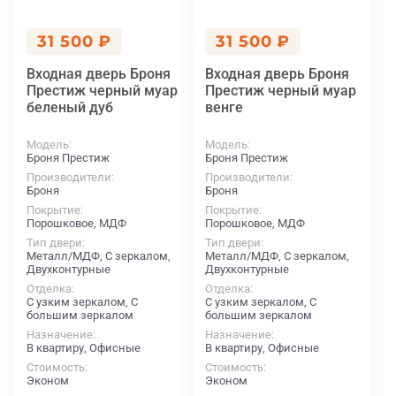
31 500 ₽
31 500 ₽
Входная дверь Броня
Входная дверь Броня
Престиж черный муар
Престиж черный муар
беленый дуб
венге
Модель
Модель
Броня Престиж
Броня Престиж
Производители
Производители
Броня
Броня
Покрытие
Покрытие
Порошковое, МДФ
Порошковое, МДФ
Тип двери
Тип двери
Металл/МДФ, С зеркалом,
Металл/МДФ, С зеркалом,
Двухконтурные
Двухконтурные
Отделка
Отделка
С узким зеркалом, С
С узким зеркалом, С
большим зеркалом
большим зеркалом
Назначение
Назначение
В квартиру, Офисные
В квартиру, Офисные
Стоимость
Стоимость
Эконом
Эконом