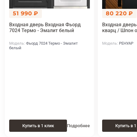
51 990 ₽
80 220 ₽
Входная дверь Входная Фьорд
Входная дверь
7024 Термо - Эмалит белый
кварц / Шпон 
Модель
Фьорд 7024 Термо - Эмалит
Модель
РЕНУАР
белый
Купить в 1 клик
Подробнее
Купить в 1