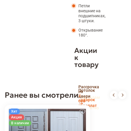
Петли
внешние на
подшипниках,
3 штуки.
Открывание
180°.
Акции
к
товару
Скидка
Рассрочка
пенсионерам
Потолок
на
Ранее вы смотрели
и
Доставка
в
двери
новоселам
и
подарок
без
установка
переплат
беслпатно
Хит
Акция
В наличии