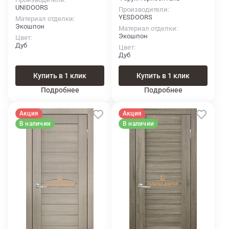
UNIDOORS
Производители
YESDOORS
Материал отделки
Экошпон
Материал отделки
Экошпон
Цвет
Дуб
Цвет
Дуб
Купить в 1 клик
Купить в 1 клик
Подробнее
Подробнее
Акция
Акция
В наличии
В наличии