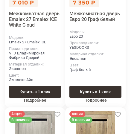
7 010 ₽
7 350 ₽
Межкомнатная дверь
Межкомнатная дверь
Emalex 27 Emalex ICE
Евро 20 Граф белый
White Cloud
Модель
Евро 20
Модель
Emalex 27 Emalex ICE
Производители
YESDOORS
Производители
VFD Владимирская
Материал отделки
Фабрика Дверей
Экошпон
Материал отделки
Цвет
Экошпон
Граф белый
Цвет
Эмалекс Айс
Купить в 1 клик
Купить в 1 клик
Подробнее
Подробнее
Акция
Акция
В наличии
В наличии