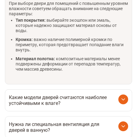
При выборе двери для помещений с повышенным уровнем
влажности советуем обращать внимание на следующие
параметры:
Тип покрытия:
выбирайте экошпон или эмаль,
которые надежно защищают материал основы от
воды.
Кромка:
важно наличие полимерной кромки по
периметру, которая предотвращает попадание влаги
внутрь.
Материал полотна:
композитные материалы менее
подвержены деформации от перепадов температур,
чем массив древесины.
Какие модели дверей считаются наиболее
устойчивыми к влаге?
Не все конструкции одинаково хорошо выдерживают
микроклимат санузлов. Самыми долговечными
признаны:
Нужна ли специальная вентиляция для
дверей в ванную?
Двери с эмалевым покрытием
- создают монолитный
слой, не пропускающий пар.