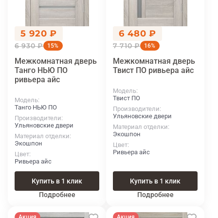
5 920 ₽
6 480 ₽
6 930 ₽
7 710 ₽
15%
16%
Межкомнатная дверь
Межкомнатная дверь
Танго НЬЮ ПО
Твист ПО ривьера айс
ривьера айс
Модель
Твист ПО
Модель
Танго НЬЮ ПО
Производители
Ульяновские двери
Производители
Ульяновские двери
Материал отделки
Экошпон
Материал отделки
Экошпон
Цвет
Ривьера айс
Цвет
Ривьера айс
Купить в 1 клик
Купить в 1 клик
Подробнее
Подробнее
Акция
Акция