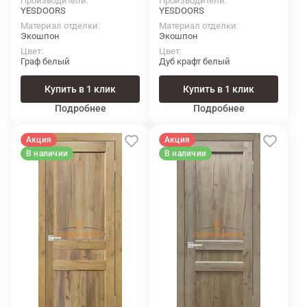
Производители
Производители
YESDOORS
YESDOORS
Материал отделки
Материал отделки
Экошпон
Экошпон
Цвет
Цвет
Граф белый
Дуб крафт белый
Купить в 1 клик
Купить в 1 клик
Подробнее
Подробнее
Акция
Акция
В наличии
В наличии