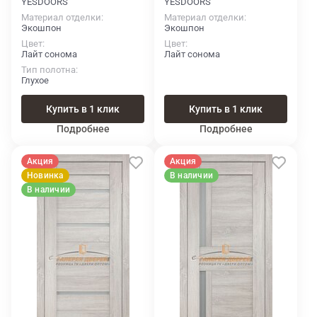
YESDOORS
YESDOORS
Материал отделки
Материал отделки
Экошпон
Экошпон
Цвет
Цвет
Лайт сонома
Лайт сонома
Тип полотна
Глухое
Купить в 1 клик
Купить в 1 клик
Подробнее
Подробнее
Акция
Акция
Новинка
В наличии
В наличии