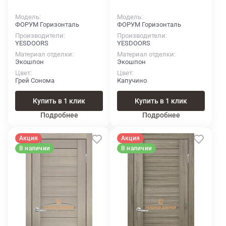
Модель
Модель
ФОРУМ Горизонталь
ФОРУМ Горизонталь
Производители
Производители
YESDOORS
YESDOORS
Материал отделки
Материал отделки
Экошпон
Экошпон
Цвет
Цвет
Грей Сонома
Капучино
Купить в 1 клик
Купить в 1 клик
Подробнее
Подробнее
Акция
Акция
В наличии
В наличии