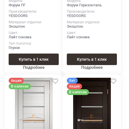
Модель
Модель
Форум ПГ
Форум Горизонталь
Производители
Производители
YESDOORS
YESDOORS
Материал отделки
Материал отделки
Экошпон
Экошпон
Цвет
Цвет
Лайт сонома
Лайт сонома
Тип полотна
Глухое
Купить в 1 клик
Купить в 1 клик
Подробнее
Подробнее
Акция
Хит
В наличии
Акция
В наличии