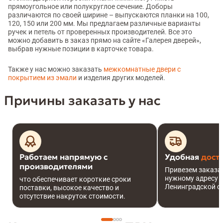
прямоугольное или полукруглое сечение. Доборы
различаются по своей ширине – выпускаются планки на 100,
120, 150 или 200 мм. Мы предлагаем различные варианты
ручек и петель от проверенных производителей. Все это
можно добавить в заказ прямо на сайте «Галерея дверей»,
выбрав нужные позиции в карточке товара.
Также у нас можно заказать
межкомнатные двери с
покрытием из эмали
и изделия других моделей.
Причины заказать у нас
Работаем напрямую с
Удобная
дост
производителями
Привезем заказа
нужному адресу в
что обеспечивает короткие сроки
Ленинградской о
поставки, высокое качество и
отсутствие накруток стоимости.