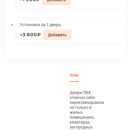
Установка за 1 дверь
3 800₽
Описание
Характеристики
Вари
Двери ПВХ
отлично себя
зарекомендовали
не только в
жилых
помещениях,
квартирах,
загородных