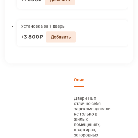
Установка за 1 дверь
3 800₽
Описание
Характеристики
Вари
Двери ПВХ
отлично себя
зарекомендовали
не только в
жилых
помещениях,
квартирах,
загородных