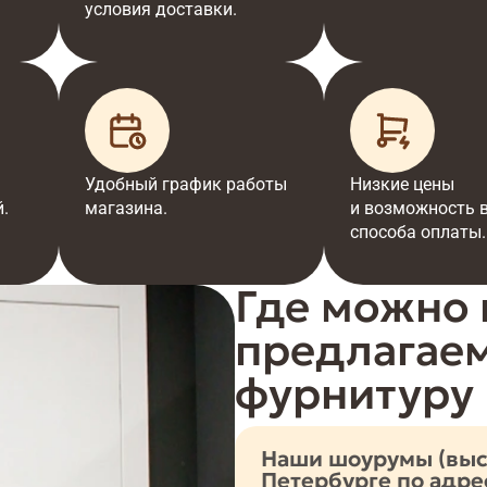
условия доставки.
Удобный график работы
Низкие цены
.
магазина.
и возможность 
способа оплаты.
Где можно 
предлагае
фурнитуру
Наши шоурумы (выст
Петербурге по адре