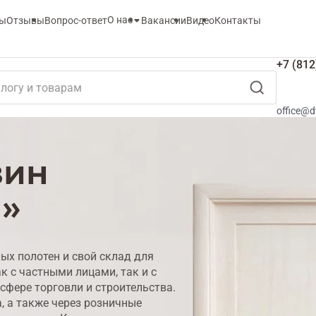
О нас
ты
Отзывы
Вопрос-ответ
Вакансии
Видео
Контакты
+7 (812
office@d
зин
й»
х полотен и свой склад для
к с частными лицами, так и с
фере торговли и строительства.
, а также через розничные