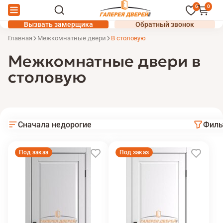
0
0
Вызвать замерщика
Обратный звонок
Главная
Межкомнатные двери
В столовую
Межкомнатные двери в
столовую
Сначала недорогие
Филь
Под заказ
Под заказ