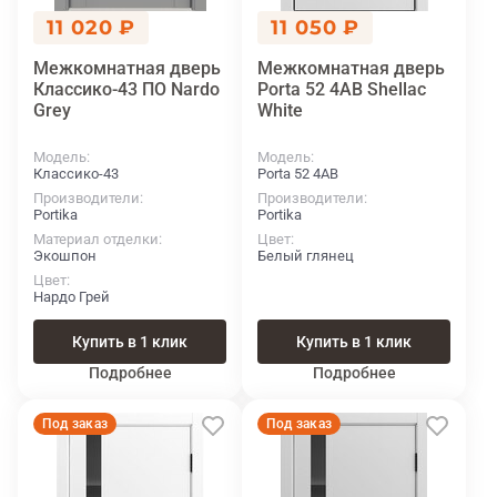
11 020 ₽
11 050 ₽
Межкомнатная дверь
Межкомнатная дверь
Классико-43 ПО Nardo
Porta 52 4AВ Shellac
Grey
White
Модель
Модель
Классико-43
Porta 52 4AВ
Производители
Производители
Portika
Portika
Материал отделки
Цвет
Экошпон
Белый глянец
Цвет
Нардо Грей
Купить в 1 клик
Купить в 1 клик
Подробнее
Подробнее
Под заказ
Под заказ