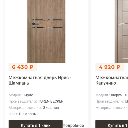
6 430 ₽
4 920 ₽
Межкомнатная дверь Ирис -
Межкомнатная
Шампань
Капучино
Модель
Ирис
Модель
Форум СТ
Производители
TÜREN BECKER
Производители
U
Материал отделки
Экошпон
Материал отделки
Цвет
Шампань
Купить в 1 клик
Подробнее
Купить в 1