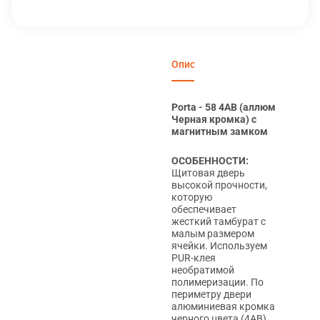
Описание
Характеристики
Вари
Porta - 58 4AB (аллюм
Черная кромка) с
магнитным замком
ОСОБЕННОСТИ:
Щитовая дверь
высокой прочности,
которую
обеспечивает
жесткий тамбурат с
малым размером
ячейки. Используем
PUR-клея
необратимой
полимеризации. По
периметру двери
алюминиевая кромка
черного цвета (4АВ)