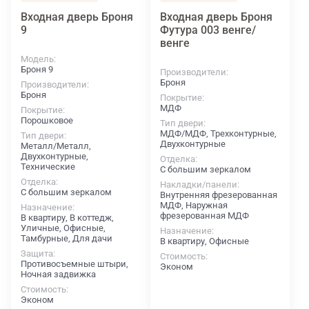
Входная дверь Броня
Входная дверь Броня
9
Футура 003 венге/
венге
Модель
Броня 9
Производители
Броня
Производители
Броня
Покрытие
МДФ
Покрытие
Порошковое
Тип двери
МДФ/МДФ, Трехконтурные,
Тип двери
Двухконтурные
Металл/Металл,
Двухконтурные,
Отделка
Технические
С большим зеркалом
Отделка
Накладки/панели
С большим зеркалом
Внутренняя фрезерованная
МДФ, Наружная
Назначение
фрезерованная МДФ
В квартиру, В коттедж,
Уличные, Офисные,
Назначение
Тамбурные, Для дачи
В квартиру, Офисные
Защита
Стоимость
Противосъемные штыри,
Эконом
Ночная задвижка
Стоимость
Эконом