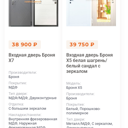
38 900 ₽
39 750 ₽
Входная дверь Броня
Входная дверь Броня
X7
X5 белая шагрень/
белый сандал с
зеркалом
Производители
Броня
Покрытие
Модель
МДФ
Броня X5
Тип двери
Производители
МДФ/МДФ, Двухконтурные
Броня
Отделка
Покрытие
С большим зеркалом
Белый, Порошково-
полимерное
Накладки/панели
Внутренняя фрезерованная
Тип двери
МДФ, Наружная
Металл/МДФ, С зеркалом,
фрезерованная МДФ
Двухконтурные,