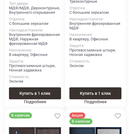
Трехконтурные
Тип двери
МДФ/МДФ, Двухконтурные,
Отделка
Внутреннего открывания
С большим зеркалом
Отделка
Накладки/панели
С большим зеркалом
Внутренняя фрезерованная
МДФ
Накладки/панели
Внутренняя фрезерованная
Назначение
МДФ, Наружная
В квартиру, Офисные
фрезерованная МДФ
Защита
Назначение
Противосъемные штыри,
В квартиру, Офисные
Ночная задвижка
Защита
Стоимость
Противосъемные штыри,
Эконом
Ночная задвижка
Стоимость
Эконом
Купить в 1 клик
Купить в 1 клик
Подробнее
Подробнее
В наличии
Акция
В наличии