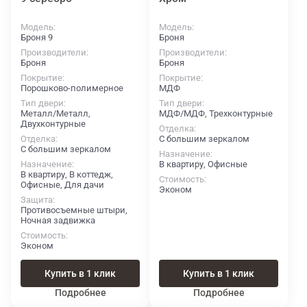
Модель
Модель
Броня 9
Броня
Производители
Производители
Броня
Броня
Покрытие
Покрытие
Порошково-полимерное
МДФ
Тип двери
Тип двери
Металл/Металл,
МДФ/МДФ, Трехконтурные
Двухконтурные
Отделка
Отделка
С большим зеркалом
С большим зеркалом
Назначение
Назначение
В квартиру, Офисные
В квартиру, В коттедж,
Стоимость
Офисные, Для дачи
Эконом
Защита
Противосъемные штыри,
Ночная задвижка
Стоимость
Эконом
Купить в 1 клик
Купить в 1 клик
Подробнее
Подробнее