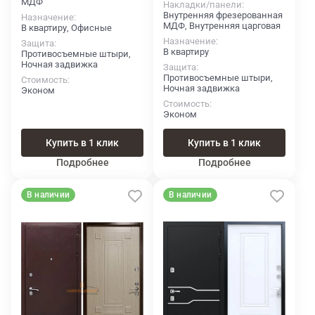
МДФ
Накладки/панели
Внутренняя фрезерованная
Назначение
МДФ, Внутренняя царговая
В квартиру, Офисные
Назначение
Защита
В квартиру
Противосъемные штыри,
Ночная задвижка
Защита
Противосъемные штыри,
Стоимость
Ночная задвижка
Эконом
Стоимость
Эконом
Купить в 1 клик
Купить в 1 клик
Подробнее
Подробнее
В наличии
В наличии