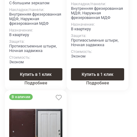
С большим зеркалом
Накладки/панели
Внутренняя фрезерованная
Накладки/панели
МДФ, Наружная
Внутренняя фрезерованная
фрезерованная МДФ
МДФ, Наружная
фрезерованная МДФ
Назначение
В квартиру
Назначение
В квартиру
Защита
Противосъемные штыри,
Защита
Ночная задвижка
Противосъемные штыри,
Ночная задвижка
Стоимость
Эконом
Стоимость
Эконом
Купить в 1 клик
Купить в 1 клик
Подробнее
Подробнее
В наличии