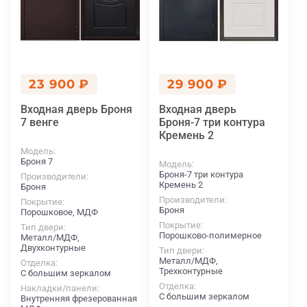
23 900 ₽
29 900 ₽
Входная дверь Броня
Входная дверь
7 венге
Броня-7 три контура
Кремень 2
Модель
Броня 7
Модель
Броня-7 три контура
Производители
Кремень 2
Броня
Производители
Покрытие
Броня
Порошковое, МДФ
Покрытие
Тип двери
Порошково-полимерное
Металл/МДФ,
Двухконтурные
Тип двери
Металл/МДФ,
Отделка
Трехконтурные
С большим зеркалом
Отделка
Накладки/панели
С большим зеркалом
Внутренняя фрезерованная