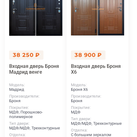
38 250 ₽
38 900 ₽
Входная дверь Броня
Входная дверь Броня
Мадрид венге
X6
Модель
Модель
Мадрид
Броня X6
Производители
Производители
Броня
Броня
Покрытие
Покрытие
МДФ, Порошково-
МДФ
полимерное
Тип двери
Тип двери
МДФ/МДФ, Трехконтурные
МДФ/МДФ, Трехконтурные
Отделка
Отделка
С большим зеркалом