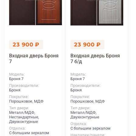
23 900 ₽
23 900 ₽
Входная дверь Броня
Входная дверь Броня
7
7 б/д
Модель
Модель
Броня 7
Броня 7
Производители
Производители
Броня
Броня
Покрытие
Покрытие
Порошковое, МДФ
Порошковое, МДФ
Тип двери
Тип двери
Металл/МДФ,
Металл/МДФ,
Нестандартные,
Двухконтурные
Двухконтурные
Отделка
Отделка
С большим зеркалом
С большим зеркалом
Накладки/панели