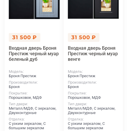
31 500 ₽
31 500 ₽
Входная дверь Броня
Входная дверь Броня
Престиж черный муар
Престиж черный муар
беленый дуб
венге
Модель
Модель
Броня Престиж
Броня Престиж
Производители
Производители
Броня
Броня
Покрытие
Покрытие
Порошковое, МДФ
Порошковое, МДФ
Тип двери
Тип двери
Металл/МДФ, С зеркалом,
Металл/МДФ, С зеркалом,
Двухконтурные
Двухконтурные
Отделка
Отделка
С узким зеркалом, С
С узким зеркалом, С
большим зеркалом
большим зеркалом