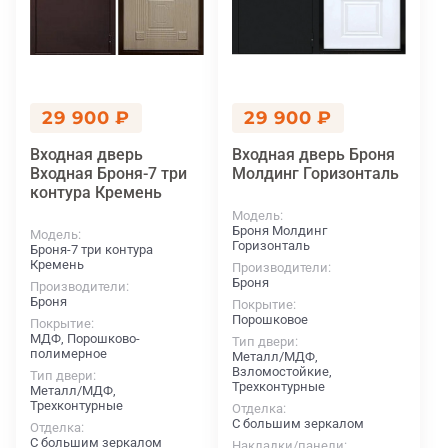
29 900 ₽
29 900 ₽
Входная дверь
Входная дверь Броня
Входная Броня-7 три
Молдинг Горизонталь
контура Кремень
Модель
Броня Молдинг
Модель
Горизонталь
Броня-7 три контура
Кремень
Производители
Броня
Производители
Броня
Покрытие
Порошковое
Покрытие
МДФ, Порошково-
Тип двери
полимерное
Металл/МДФ,
Взломостойкие,
Тип двери
Трехконтурные
Металл/МДФ,
Трехконтурные
Отделка
С большим зеркалом
Отделка
С большим зеркалом
Накладки/панели