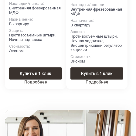
Накладки/панели
Накладки/панели
Внутренняя фрезерованная
Внутренняя фрезерованная
МДФ
МДФ
Назначение
Назначение
В квартиру
В квартиру
Защита
Защита
Противосъемные штыри,
Противосъемные штыри,
Ночная задвижка
Ночная задвижка,
Эксцентриковый регулятор
Стоимость
защелки
Эконом
Стоимость
Эконом
Купить в 1 клик
Купить в 1 клик
Подробнее
Подробнее