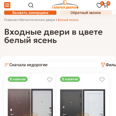
0
0
Вызвать замерщика
Обратный звонок
Главная
Металлические двери
Белый ясень
Входные двери в цвете
белый ясень
Сначала недорогие
Филь
В наличии
В наличии