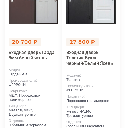
20 700 ₽
27 800 ₽
Входная дверь Гарда
Входная дверь
8мм белый ясень
Толстяк Букле
черный/Белый Ясень
Модель
Гарда 8мм
Модель
Толстяк
Производители
ФЕРРОНИ
Производители
ФЕРРОНИ
Покрытие
МДФ, Порошково-
Покрытие
полимерное
Порошково-полимерное
Тип двери
Тип двери
Металл/МДФ,
Металл/МДФ,
Двухконтурные
Трехконтурные
Отделка
Отделка
С большим зеркалом
С большим зеркалом