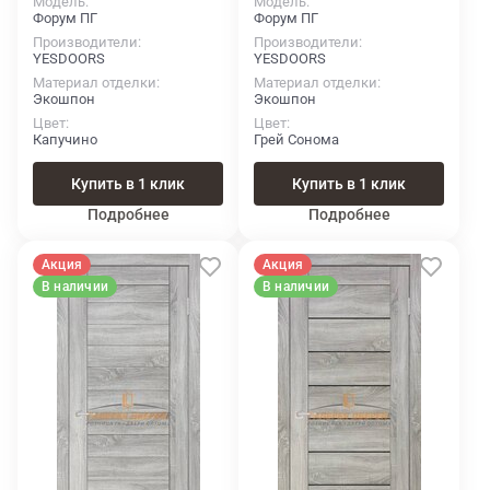
Модель
Модель
Форум ПГ
Форум ПГ
Производители
Производители
YESDOORS
YESDOORS
Материал отделки
Материал отделки
Экошпон
Экошпон
Цвет
Цвет
Капучино
Грей Сонома
Купить в 1 клик
Купить в 1 клик
Подробнее
Подробнее
Акция
Акция
В наличии
В наличии