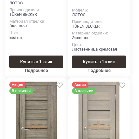
ЛОТОС
Производители
Модель
TÜREN BECKER
ЛОТОС
Материал отделки
Производители
Экошпон
TÜREN BECKER
Цвет
Материал отделки
Белый
Экошпон
Цвет
Лиственница кремовая
Купить в 1 клик
Купить в 1 клик
Подробнее
Подробнее
Акция
Акция
В наличии
В наличии