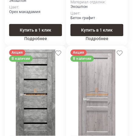
Экошпон
Материал отделки
Экошпон
Цвет
Орех макадамия
Цвет
Бетон графит
Купить в 1 клик
Купить в 1 клик
Подробнее
Подробнее
Акция
Акция
В наличии
В наличии