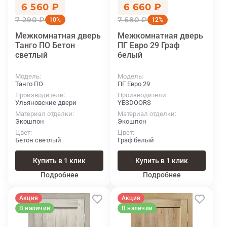
6 560 ₽
6 660 ₽
7 290 ₽
7 580 ₽
10%
12%
Межкомнатная дверь
Межкомнатная дверь
Танго ПО Бетон
ПГ Евро 29 Граф
светлый
белый
Модель
Модель
Танго ПО
ПГ Евро 29
Производители
Производители
Ульяновские двери
YESDOORS
Материал отделки
Материал отделки
Экошпон
Экошпон
Цвет
Цвет
Бетон светлый
Граф белый
Купить в 1 клик
Купить в 1 клик
Подробнее
Подробнее
Акция
Акция
В наличии
В наличии