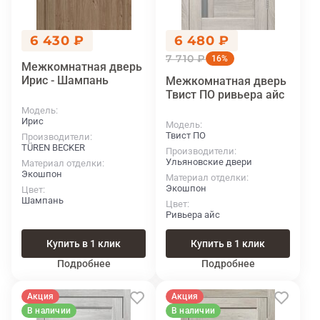
6 430 ₽
6 480 ₽
7 710 ₽
16%
Межкомнатная дверь
Ирис - Шампань
Межкомнатная дверь
Твист ПО ривьера айс
Модель
Ирис
Модель
Твист ПО
Производители
TÜREN BECKER
Производители
Ульяновские двери
Материал отделки
Экошпон
Материал отделки
Экошпон
Цвет
Шампань
Цвет
Ривьера айс
Купить в 1 клик
Купить в 1 клик
Подробнее
Подробнее
Акция
Акция
В наличии
В наличии