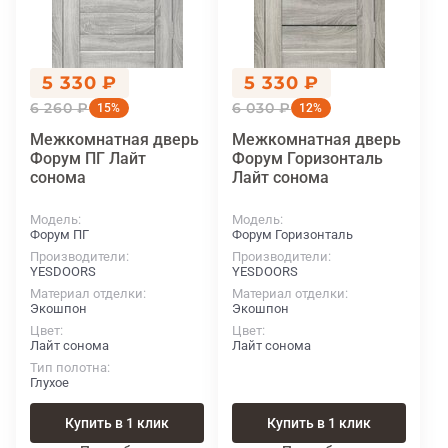
5 330 ₽
5 330 ₽
6 260 ₽
6 030 ₽
15%
12%
Межкомнатная дверь
Межкомнатная дверь
Форум ПГ Лайт
Форум Горизонталь
сонома
Лайт сонома
Модель
Модель
Форум ПГ
Форум Горизонталь
Производители
Производители
YESDOORS
YESDOORS
Материал отделки
Материал отделки
Экошпон
Экошпон
Цвет
Цвет
Лайт сонома
Лайт сонома
Тип полотна
Глухое
Купить в 1 клик
Купить в 1 клик