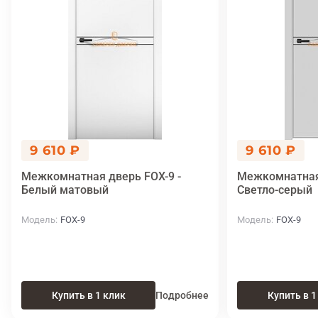
9 610 ₽
9 610 ₽
Межкомнатная дверь FOX-9 -
Межкомнатная 
Белый матовый
Светло-серый
Модель
FOX-9
Модель
FOX-9
Купить в 1 клик
Подробнее
Купить в 1