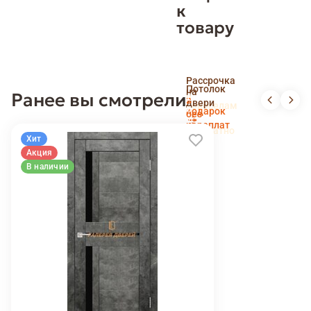
к
товару
Скидка
Рассрочка
пенсионерам
Потолок
на
Ранее вы смотрели
и
Доставка
в
двери
новоселам
и
подарок
без
установка
переплат
беслпатно
Хит
Акция
В наличии