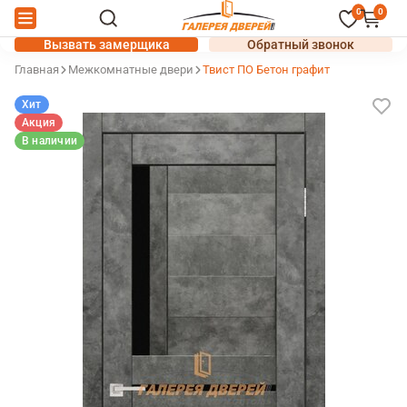
0
0
Вызвать замерщика
Обратный звонок
Главная
Межкомнатные двери
Твист ПО Бетон графит
Хит
Акция
В наличии