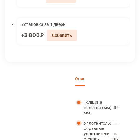
Установка за 1 дверь
3 800₽
Описание
Характеристики
Вари
Толщина
полотна (мм): 35
мм.
Уплотнитель: П-
образные
уплотнители на
стеклах для