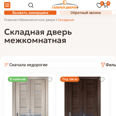
0
0
Вызвать замерщика
Обратный звонок
Главная
Межкомнатные двери
Складные
Складная дверь
межкомнатная
Сначала недорогие
Филь
В наличии
Под заказ