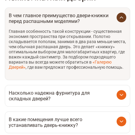
В чем главное преимущество двери-книжки
перед распашными моделями?
Главная особенность такой конструкции - существенная
экономия пространства при открывании. Полотно
складывается пополам, занимая в два раза меньше места,
чем обычная распашная дверь. Это делает «книжку»
оптимальным выбором для малогабаритных квартир, где
важен каждый сантиметр. За подбором подходящего
варианта вы всегда можете обратиться в
«Галерею
Дверей»
, где вам предложат профессиональную помощь.
Насколько надежна фурнитура для
складных дверей?
Современные механизмы для дверей-книжек
изготавливаются из высокопрочных сплавов,
рассчитанных на тысячи циклов открывания. Чтобы
В какие помещения лучше всего
система прослужила долго, важно обращать внимание на:
устанавливать дверь-книжку?
Качество роликовой направляющей.