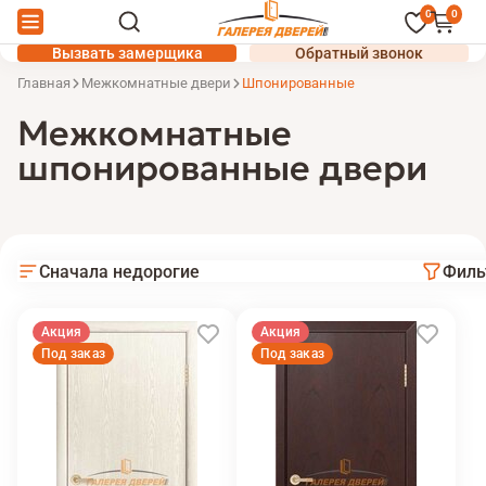
0
0
Вызвать замерщика
Обратный звонок
Главная
Межкомнатные двери
Шпонированные
Межкомнатные
шпонированные двери
Сначала недорогие
Филь
Акция
Акция
Под заказ
Под заказ