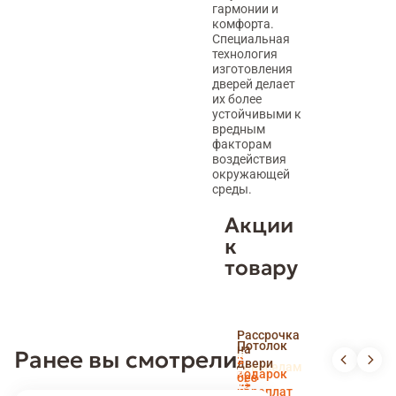
гармонии и
комфорта.
Специальная
технология
изготовления
дверей делает
их более
устойчивыми к
вредным
факторам
воздействия
окружающей
среды.
Акции
к
товару
Скидка
Рассрочка
пенсионерам
Потолок
на
Ранее вы смотрели
и
Доставка
в
двери
новоселам
и
подарок
без
установка
переплат