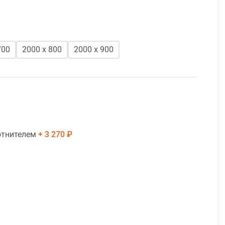
700
2000 х 800
2000 х 900
отнителем
3 270 ₽