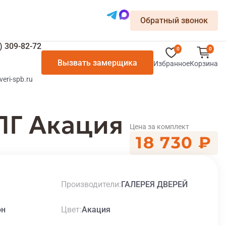
Обратный звонок
) 309-82-72
0
0
Вызвать замерщика
Избранное
Корзина
veri-spb.ru
ПГ Акация
Цена за комплект
18 730 ₽
Производители
ГАЛЕРЕЯ ДВЕРЕЙ
Цвет
он
Акация