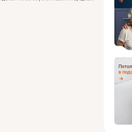
Потол
в под