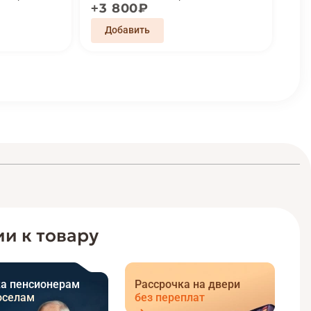
3 800₽
и к товару
а пенсионерам
Рассрочка на двери
оселам
без переплат