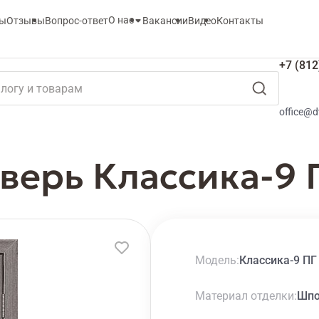
О нас
ты
Отзывы
Вопрос-ответ
Вакансии
Видео
Контакты
+7 (812
office@d
верь Классика-9 
Модель
Классика-9 ПГ
Материал отделки
Шп