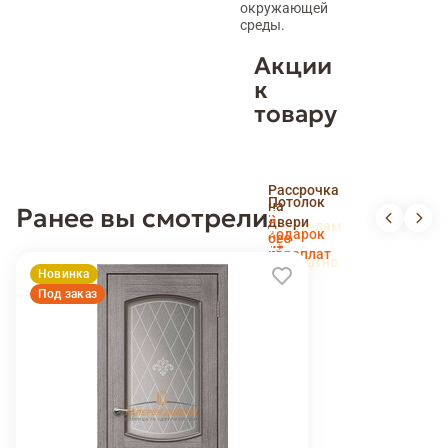
окружающей
среды.
Акции
к
товару
Скидка
Рассрочка
пенсионерам
Потолок
на
Ранее вы смотрели
и
Доставка
в
двери
новоселам
и
подарок
без
установка
переплат
беслпатно
Новинка
Под заказ