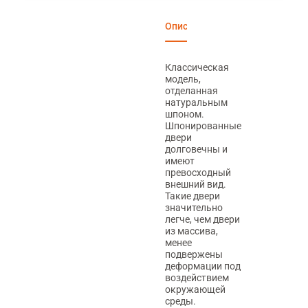
Описание
Характеристики
Вари
Классическая
модель,
отделанная
натуральным
шпоном.
Шпонированные
двери
долговечны и
имеют
превосходный
внешний вид.
Такие двери
значительно
легче, чем двери
из массива,
менее
подвержены
деформации под
воздействием
окружающей
среды.