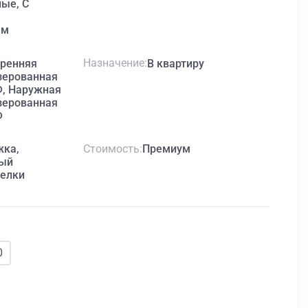
ые, С
ем
Назначение
тренняя
В квартиру
зерованная
, Наружная
зерованная
Ф
Стоимость
жка,
Премиум
вый
щелки
0