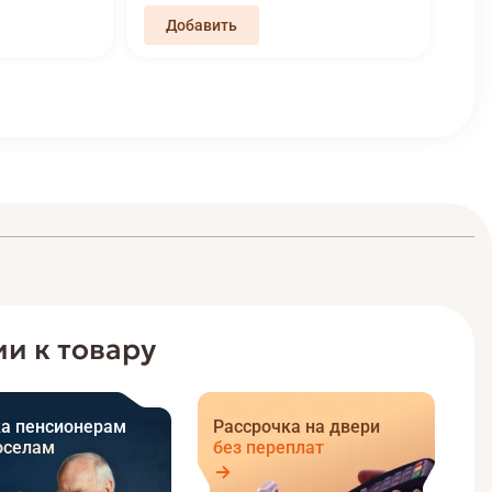
и к товару
а пенсионерам
Рассрочка на двери
оселам
без переплат