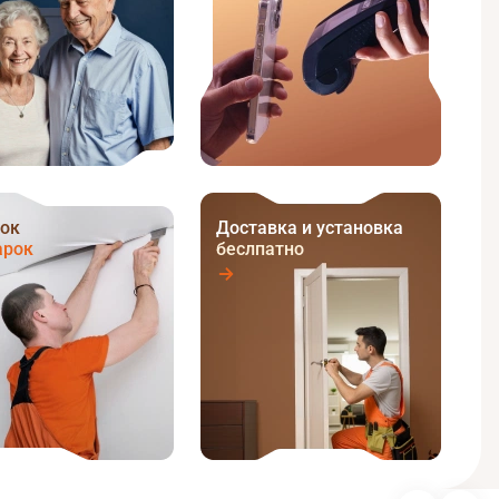
ок
Доставка и установка
арок
беслпатно