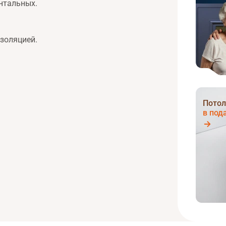
онтальных.
золяцией.
Потол
в под