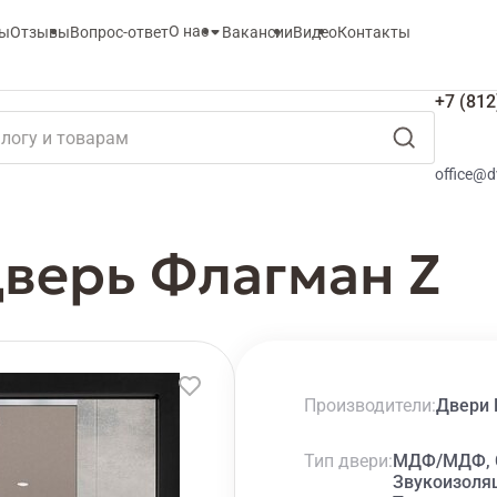
О нас
ты
Отзывы
Вопрос-ответ
Вакансии
Видео
Контакты
+7 (812
office@d
верь Флагман Z
Производители
Двери 
Тип двери
МДФ/МДФ, С
Звукоизоля