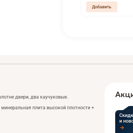
Акци
олотне двери, два каучуковые.
минеральная плита высокой плотности +
Скидк
и нов