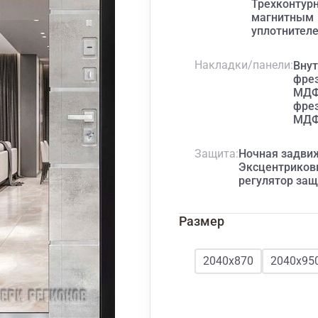
Трехконтурн
магнитным
уплотнител
Накладки/панели
Вну
фре
МДФ
фре
МД
Защита
Ночная задви
Эксцентрико
регулятор за
Размер
2040x870
2040x95