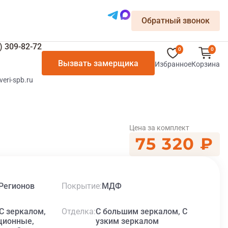
Обратный звонок
) 309-82-72
0
0
Вызвать замерщика
Избранное
Корзина
veri-spb.ru
Цена за комплект
75 320 ₽
Покрытие
Регионов
МДФ
Отделка
 зеркалом,
С большим зеркалом, С
ционные,
узким зеркалом