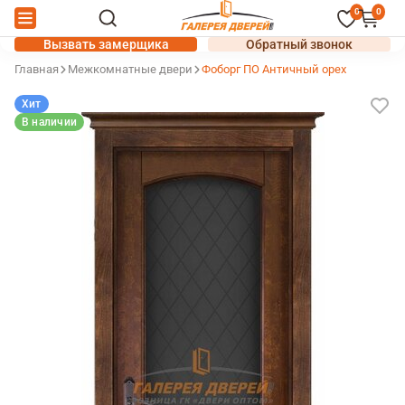
0
0
Вызвать замерщика
Обратный звонок
Главная
Межкомнатные двери
Фоборг ПО Античный орех
Хит
В наличии