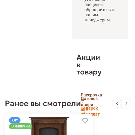
расценок
обращайтесь к
нашим
менеджерам.
Акции
к
товару
Скидка
Рассрочка
пенсионерам
Потолок
на
Ранее вы смотрели
и
Доставка
в
двери
новоселам
и
подарок
без
установка
переплат
беслпатно
Хит
В наличии