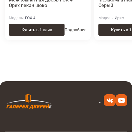
Орех пекан шоко
Серый
Модель
FOX-4
Модель
Ирис
Купить в 1 клик
Подробнее
Купить в 1
Итоговая цена
Купить
19 470 ₽
в 1 клик