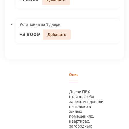
Установка за 1 дверь
3 800₽
Описание
Характеристики
Вари
Двери ПВХ
отлично себя
зарекомендовали
не только в
жилых
помещениях,
квартирах,
загородных