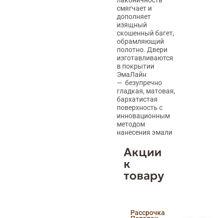
лаконичность
смягчает и
дополняет
изящный
скошенный багет,
обрамляющий
полотно. Двери
изготавливаются
в покрытии
ЭмаЛайн
— безупречно
гладкая, матовая,
бархатистая
поверхность с
инновационным
методом
нанесения эмали
Акции
к
товару
Скидка
Рассрочка
пенсионерам