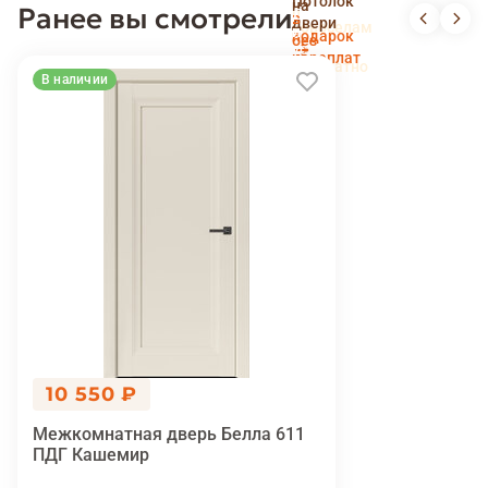
Потолок
на
Ранее вы смотрели
и
Доставка
в
двери
новоселам
и
подарок
без
установка
переплат
беслпатно
В наличии
10 550 ₽
Межкомнатная дверь Белла 611
ПДГ Кашемир