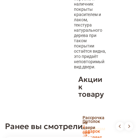
наличник
покрыты
красителем и
лаком,
текстура
натурального
дерева при
таком
покрытии
остаётся видна,
это придаёт
неповторимый
вид двери.
Акции
к
товару
Скидка
Рассрочка
пенсионерам
Потолок
на
Ранее вы смотрели
и
Доставка
в
двери
новоселам
и
подарок
без
установка
переплат