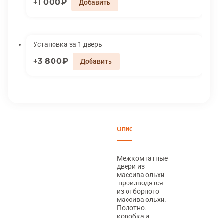
1 000₽
Установка за 1 дверь
3 800₽
Описание
Характеристики
Вари
Межкомнатные
двери из
массива ольхи
производятся
из отборного
массива ольхи.
Полотно,
коробка и