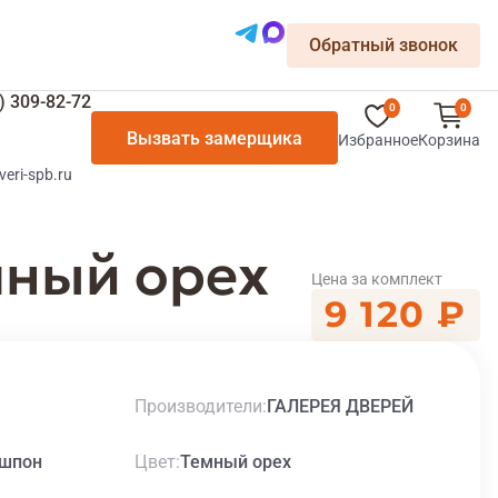
Обратный звонок
) 309-82-72
0
0
Вызвать замерщика
Избранное
Корзина
veri-spb.ru
мный орех
Цена за комплект
9 120 ₽
Производители
ГАЛЕРЕЯ ДВЕРЕЙ
Цвет
шпон
Темный орех