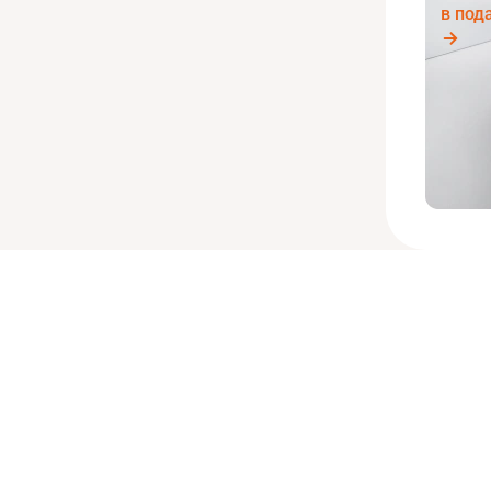
в под