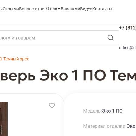
О нас
ты
Отзывы
Вопрос-ответ
Вакансии
Видео
Контакты
+7 (812
office@d
О Темный орех
ерь Эко 1 ПО Те
Модель
Эко 1 ПО
Материал отделки
Эко