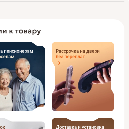
и к товару
а пенсионерам
Рассрочка на двери
оселам
без переплат
ок
Доставка и установка