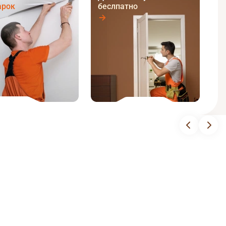
арок
беслпатно