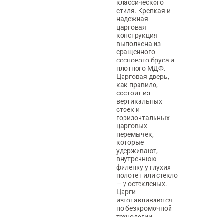
классического
стиля. Крепкая и
надежная
царговая
конструкция
выполнена из
сращенного
соснового бруса и
плотного МДФ.
Царговая дверь,
как правило,
состоит из
вертикальных
стоек и
горизонтальных
царговых
перемычек,
которые
удерживают,
внутреннюю
филенку у глухих
полотен или стекло
— у остекленых.
Царги
изготавливаются
по безкромочной
технологии,