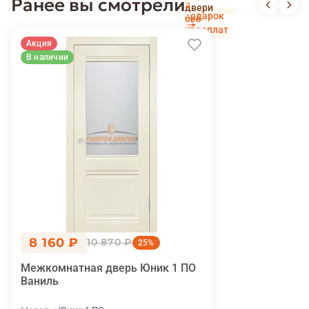
Ранее вы смотрели
Доставка
в
двери
новоселам
и
подарок
без
установка
переплат
беслпатно
Акция
В наличии
8 160 ₽
10 870 ₽
25%
Межкомнатная дверь Юник 1 ПО
Ваниль