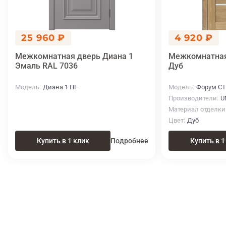
25 960 ₽
4 920 ₽
Межкомнатная дверь Диана 1
Межкомнатная
Эмаль RAL 7036
Дуб
Модель
Диана 1 ПГ
Модель
Форум СТ
Производители
U
Материал отделки
Цвет
Дуб
Купить в 1 клик
Подробнее
Купить в 1
Итоговая цена
Купить
8 160 ₽
в 1 клик