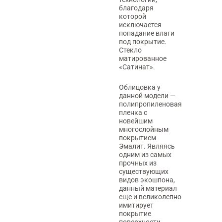
благодаря
которой
исключается
попадание влаги
под покрытие.
Стекло
матированное
«Сатинат».
Облицовка у
данной модели —
полипропиленовая
пленка с
новейшим
многослойным
покрытием
Эмалит. Являясь
одним из самых
прочных из
существующих
видов экошпона,
данный материал
еще и великолепно
имитирует
покрытие
поверхности