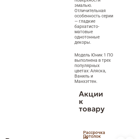
эмалью.
Отличительная
особенность серии
— гладкие
бархатисто-
матовые
однотонные
декоры.
Модель Юник 1 ПО
выполнена в трех
популярных
цветах: Аляска,
Ваниль и
Манхэттен.
Акции
к
товару
Скидка
Рассрочка
пенсионерам
Потолок
на
и