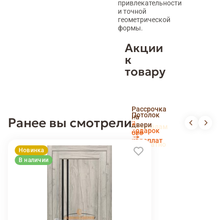
привлекательности
и точной
геометрической
формы.
Акции
к
товару
Скидка
Рассрочка
пенсионерам
Потолок
на
Ранее вы смотрели
и
Доставка
в
двери
новоселам
и
подарок
без
установка
переплат
беслпатно
Новинка
В наличии