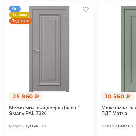
Хит
Новинка
Под заказ
25 960 ₽
10 550 ₽
Межкомнатная дверь Диана 1
Межкомнатная
Эмаль RAL 7036
ПДГ Матча
Модель
Диана 1 ПГ
Модель
Белла 61