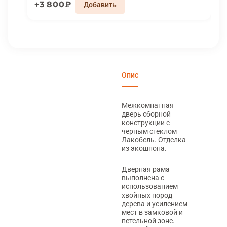
3 800₽
Описание
Характеристики
Вари
Межкомнатная
дверь сборной
конструкции с
черным стеклом
Лакобель. Отделка
из экошпона.
Дверная рама
выполнена с
использованием
хвойных пород
дерева и усилением
мест в замковой и
петельной зоне.