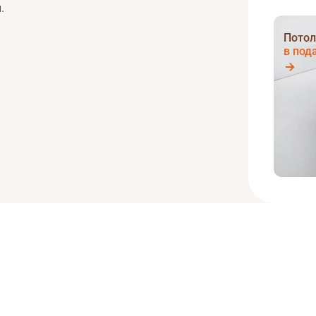
.
Потол
в под