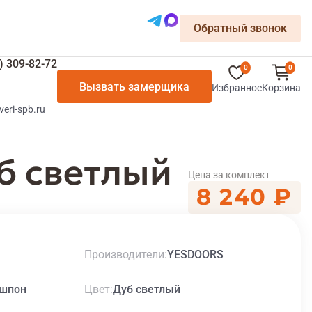
Обратный звонок
) 309-82-72
0
0
Вызвать замерщика
Избранное
Корзина
veri-spb.ru
б светлый
Цена за комплект
8 240 ₽
Производители
YESDOORS
Цвет
шпон
Дуб светлый