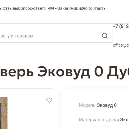
О нас
ты
Отзывы
Вопрос-ответ
Вакансии
Видео
Контакты
+7 (812
office@d
верь Эковуд 0 Ду
Модель
Эковуд 0
Материал отделки
Эко