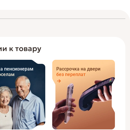
и к товару
а пенсионерам
Рассрочка на двери
оселам
без переплат