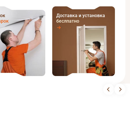
ок
Доставка и установка
арок
беслпатно