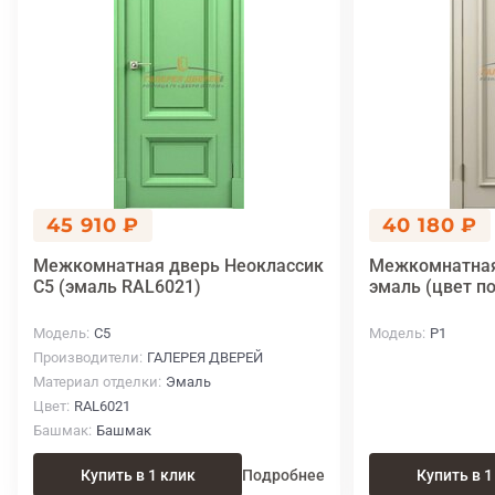
45 910 ₽
40 180 ₽
Межкомнатная дверь Неоклассик
Межкомнатная
C5 (эмаль RAL6021)
эмаль (цвет п
Модель
C5
Модель
P1
Производители
ГАЛЕРЕЯ ДВЕРЕЙ
Материал отделки
Эмаль
Цвет
RAL6021
Башмак
Башмак
Купить в 1 клик
Подробнее
Купить в 1