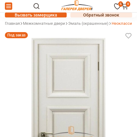
0
0
Вызвать замерщика
Обратный звонок
Главная
Межкомнатные двери
Эмаль (окрашенные)
Неоклассик C
Под заказ