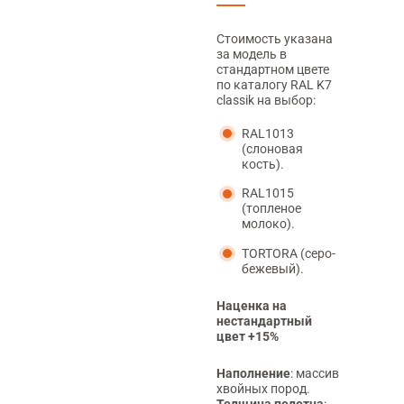
Стоимость указана
за модель в
стандартном цвете
по каталогу RAL K7
classik на выбор:
RAL1013
(слоновая
кость).
RAL1015
(топленое
молоко).
TORTORA (серо-
бежевый).
Наценка на
нестандартный
цвет +15%
Наполнение
: массив
хвойных пород.
Толщина полотна
: