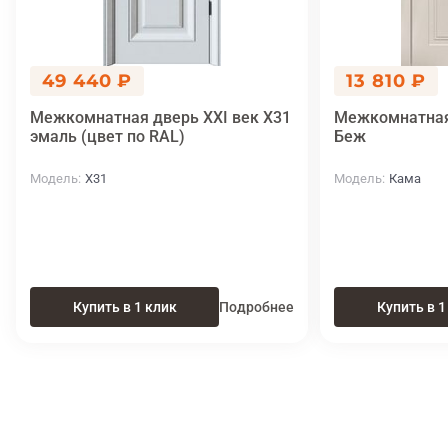
49 440 ₽
13 810 ₽
Межкомнатная дверь XXI век X31
Межкомнатная
эмаль (цвет по RAL)
Беж
Модель
X31
Модель
Кама
Купить в 1 клик
Подробнее
Купить в 1
Итоговая цена
Купить
13 400 ₽
в 1 клик