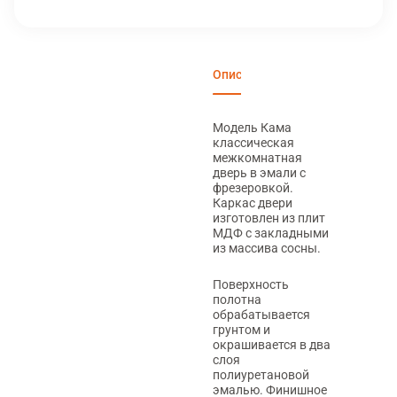
Описание
Характеристики
Вари
Модель Кама
классическая
межкомнатная
дверь в эмали с
фрезеровкой.
Каркас двери
изготовлен из плит
МДФ с закладными
из массива сосны.
Поверхность
полотна
обрабатывается
грунтом и
окрашивается в два
слоя
полиуретановой
эмалью. Финишное