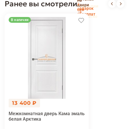
на
Ранее вы смотрели
и
Доставка
в
двери
новоселам
и
подарок
без
установка
переплат
беслпатно
В наличии
13 400 ₽
Межкомнатная дверь Кама эмаль
белая Арктика