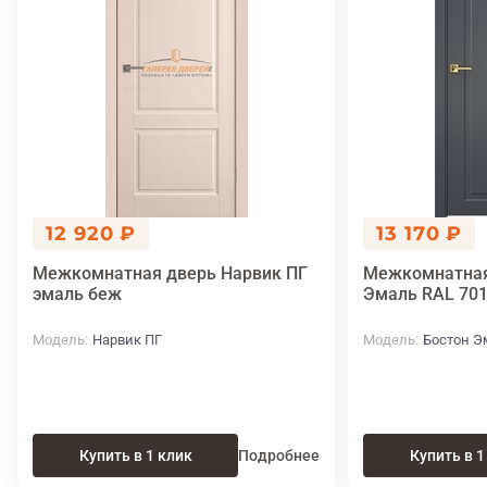
12 920 ₽
13 170 ₽
Межкомнатная дверь Нарвик ПГ
Межкомнатная
эмаль беж
Эмаль RAL 70
Модель
Нарвик ПГ
Модель
Бостон Э
Купить в 1 клик
Подробнее
Купить в 1