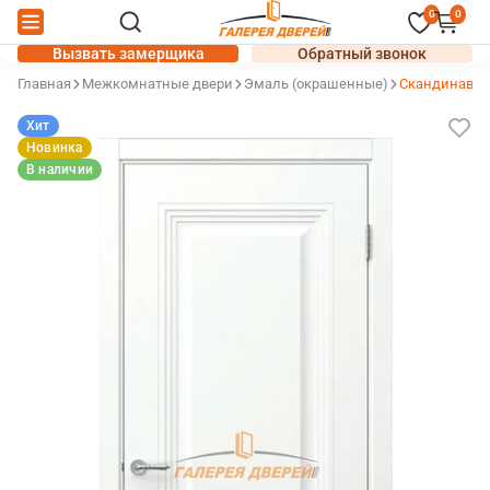
0
0
Вызвать замерщика
Обратный звонок
Главная
Межкомнатные двери
Эмаль (окрашенные)
Скандинавия
Хит
Новинка
В наличии