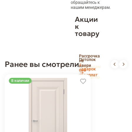
обращайтесь к
нашим менеджерам.
Акции
к
товару
Скидка
Рассрочка
пенсионерам
Потолок
на
Ранее вы смотрели
и
Доставка
в
двери
новоселам
и
подарок
без
установка
переплат
беслпатно
В наличии