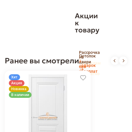
Акции
к
товару
Скидка
Рассрочка
пенсионерам
Потолок
на
Ранее вы смотрели
и
Доставка
в
двери
новоселам
и
подарок
без
установка
переплат
беслпатно
Хит
Акция
Новинка
В наличии