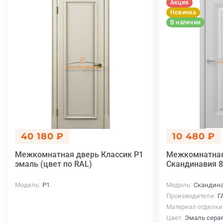
Акция
Новинка
В наличии
40 180 ₽
10 480 ₽
Межкомнатная дверь Классик P1
Межкомнатная
эмаль (цвет по RAL)
Скандинавия 8
Модель
P1
Модель
Скандина
Производители
Г
Материал отделки
Цвет
Эмаль сера