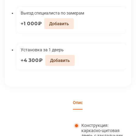
Выезд специалиста по замерам
1 000₽
Установка за 1 дверь
4 300₽
Описание
Характеристики
Вари
Конструкция:
каркасно-щитовая
дверь с закладными