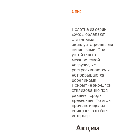
Описание
Характеристики
Вари
Полотна из серии
«Эко», обладают
отличными
эксплуатационными
свойствами. Они
устойчивы к
механической
нагрузке, не
растрескиваются и
не покрываются
царапинами.
Покрытие эко-шпон
стилизованно под
разные породы
древесины. По этой
причине изделия
впишутся в любой
интерьер.
Акции