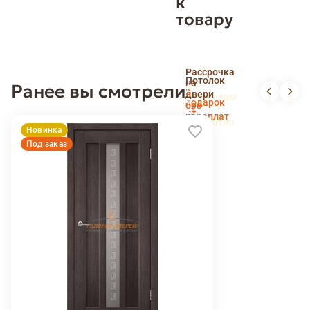
к
товару
Скидка
Рассрочка
пенсионерам
Потолок
на
Ранее вы смотрели
и
Доставка
в
двери
новоселам
и
подарок
без
установка
переплат
беслпатно
Новинка
Под заказ