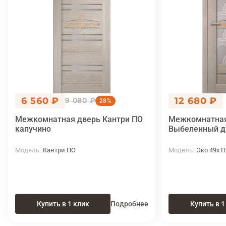
6 560 ₽
12 680 ₽
9 080 ₽
28%
Межкомнатная дверь Кантри ПО
Межкомнатная
капучино
Выбеленный д
Модель
Кантри ПО
Модель
Эко 49х 
Купить в 1 клик
Подробнее
Купить в 1