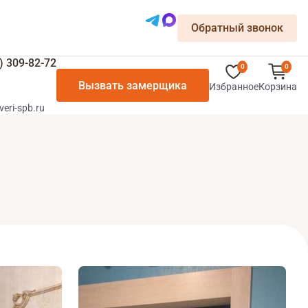
Обратный звонок
) 309-82-72
0
0
Вызвать замерщика
Избранное
Корзина
veri-spb.ru