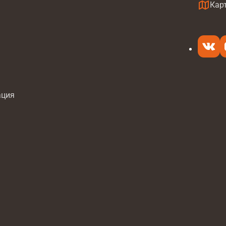
а
Кар
ация