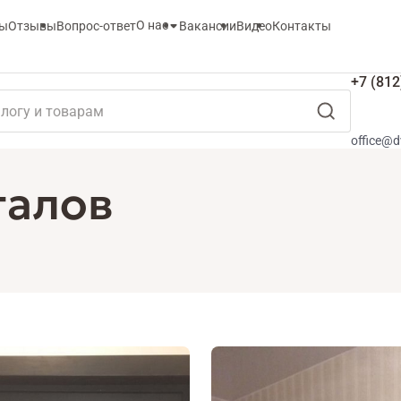
О нас
ты
Отзывы
Вопрос-ответ
Вакансии
Видео
Контакты
+7 (812
office@d
талов