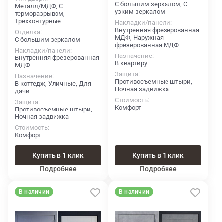
С большим зеркалом, С
Металл/МДФ, С
узким зеркалом
терморазрывом,
Трехконтурные
Накладки/панели
Внутренняя фрезерованная
Отделка
МДФ, Наружная
С большим зеркалом
фрезерованная МДФ
Накладки/панели
Назначение
Внутренняя фрезерованная
В квартиру
МДФ
Защита
Назначение
Противосъемные штыри,
В коттедж, Уличные, Для
Ночная задвижка
дачи
Стоимость
Защита
Комфорт
Противосъемные штыри,
Ночная задвижка
Стоимость
Комфорт
Купить в 1 клик
Купить в 1 клик
Подробнее
Подробнее
В наличии
В наличии