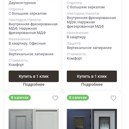
Двухконтурные
Отделка
С большим зеркалом
Отделка
С большим зеркалом
Накладки/панели
Внутренняя фрезерованная
Накладки/панели
МДФ, Наружная
Внутренняя фрезерованная
фрезерованная МДФ
МДФ, Наружная
фрезерованная МДФ
Назначение
В квартиру
Назначение
В квартиру, Офисные
Защита
Вертикальное запирание
Защита
Вертикальное запирание
Стоимость
Комфорт
Стоимость
Комфорт
Купить в 1 клик
Купить в 1 клик
Подробнее
Подробнее
В наличии
В наличии