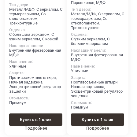
Порошковое, МДФ
Тип двери
Металл/МДФ, С зеркалом, С
Тип двери
терморазрывом, Со
Металл/МДФ, С зеркалом, С
стеклопакетом,
терморазрывом, Со
Трехконтурные
стеклопакетом,
Трехконтурные
Отделка
С большим зеркалом, С
Отделка
узким зеркалом, С ковкой
С узким зеркалом, С
большим зеркалом
Накладки/панели
Внутренняя фрезерованная
Накладки/панели
МДФ
Внутренняя фрезерованная
МДФ
Назначение
Уличные
Назначение
Уличные
Защита
Противосъемные штыри,
Защита
Ночная задвижка,
Противосъемные штыри,
Эксцентриковый регулятор
Ночная задвижка,
защелки
Эксцентриковый регулятор
защелки
Стоимость
Премиум
Стоимость
Премиум
Купить в 1 клик
Купить в 1 клик
Подробнее
Подробнее