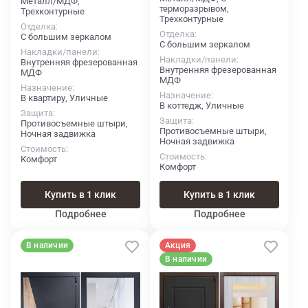
Металл/МДФ,
терморазрывом,
Трехконтурные
Трехконтурные
Отделка
Отделка
С большим зеркалом
С большим зеркалом
Накладки/панели
Накладки/панели
Внутренняя фрезерованная
Внутренняя фрезерованная
МДФ
МДФ
Назначение
Назначение
В квартиру, Уличные
В коттедж, Уличные
Защита
Защита
Противосъемные штыри,
Противосъемные штыри,
Ночная задвижка
Ночная задвижка
Стоимость
Стоимость
Комфорт
Комфорт
Купить в 1 клик
Купить в 1 клик
Подробнее
Подробнее
В наличии
Акция
В наличии