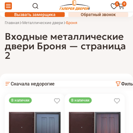
0
0
Вызвать замерщика
Обратный звонок
Главная
Металлические двери
Броня
Входные металлические
двери Броня — страница
2
Сначала недорогие
Филь
В наличии
В наличии