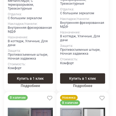
Металл/МДФ, С
Трехконтурные
терморазрывом,
Трехконтурные
Отделка
С большим зеркалом
Отделка
С большим зеркалом
Накладки/панели
Внутренняя фрезерованная
Накладки/панели
МДФ
Внутренняя фрезерованная
МДФ
Назначение
В коттедж, Уличные, Для
Назначение
дачи
В коттедж, Уличные, Для
дачи
Защита
Противосъемные штыри,
Защита
Ночная задвижка
Противосъемные штыри,
Ночная задвижка
Стоимость
Комфорт
Стоимость
Комфорт
Купить в 1 клик
Купить в 1 клик
Подробнее
Подробнее
В наличии
Новинка
В наличии