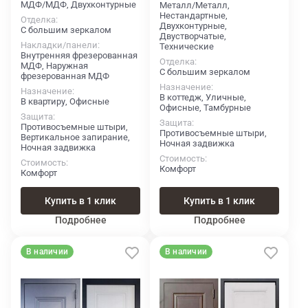
МДФ/МДФ, Двухконтурные
Металл/Металл,
Нестандартные,
Отделка
Двухконтурные,
С большим зеркалом
Двустворчатые,
Накладки/панели
Технические
Внутренняя фрезерованная
Отделка
МДФ, Наружная
С большим зеркалом
фрезерованная МДФ
Назначение
Назначение
В коттедж, Уличные,
В квартиру, Офисные
Офисные, Тамбурные
Защита
Защита
Противосъемные штыри,
Противосъемные штыри,
Вертикальное запирание,
Ночная задвижка
Ночная задвижка
Стоимость
Стоимость
Комфорт
Комфорт
Купить в 1 клик
Купить в 1 клик
Подробнее
Подробнее
В наличии
В наличии