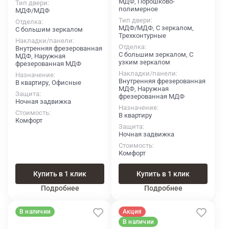
МДФ, Порошково-
Тип двери
полимерное
МДФ/МДФ
Тип двери
Отделка
МДФ/МДФ, С зеркалом,
С большим зеркалом
Трехконтурные
Накладки/панели
Отделка
Внутренняя фрезерованная
С большим зеркалом, С
МДФ, Наружная
узким зеркалом
фрезерованная МДФ
Накладки/панели
Назначение
Внутренняя фрезерованная
В квартиру, Офисные
МДФ, Наружная
Защита
фрезерованная МДФ
Ночная задвижка
Назначение
Стоимость
В квартиру
Комфорт
Защита
Ночная задвижка
Стоимость
Комфорт
Купить в 1 клик
Купить в 1 клик
Подробнее
Подробнее
В наличии
Акция
В наличии