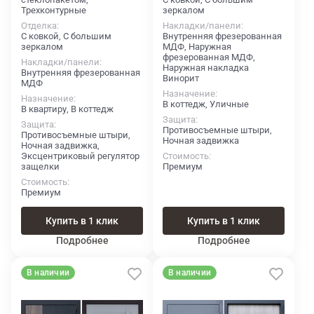
Трехконтурные
зеркалом
Отделка
Накладки/панели
С ковкой, С большим
Внутренняя фрезерованная
зеркалом
МДФ, Наружная
фрезерованная МДФ,
Накладки/панели
Наружная накладка
Внутренняя фрезерованная
Винорит
МДФ
Назначение
Назначение
В коттедж, Уличные
В квартиру, В коттедж
Защита
Защита
Противосъемные штыри,
Противосъемные штыри,
Ночная задвижка
Ночная задвижка,
Эксцентриковый регулятор
Стоимость
защелки
Премиум
Стоимость
Премиум
Купить в 1 клик
Купить в 1 клик
Подробнее
Подробнее
В наличии
В наличии