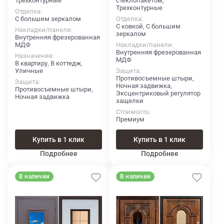
Трехконтурные
стеклопакетом,
Трехконтурные
Отделка
С большим зеркалом
Отделка
С ковкой, С большим
Накладки/панели
зеркалом
Внутренняя фрезерованная
МДФ
Накладки/панели
Внутренняя фрезерованная
Назначение
МДФ
В квартиру, В коттедж,
Уличные
Защита
Противосъемные штыри,
Защита
Ночная задвижка,
Противосъемные штыри,
Эксцентриковый регулятор
Ночная задвижка
защелки
Стоимость
Премиум
Купить в 1 клик
Купить в 1 клик
Подробнее
Подробнее
В наличии
В наличии