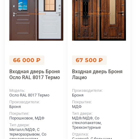
66 000 ₽
67 500 ₽
Входная дверь Броня
Входная дверь Броня
Осло RAL 8017 Термо
Лацио
Модель
Производители
Осло RAL 8017 Термо
Броня
Производители
Покрытие
Броня
МДФ
Покрытие
Тип двери
Порошковое, МДФ
МДФ/МДФ, Со
стеклопакетом,
Тип двери
Трехконтурные
Металл/МДФ, С
терморазрывом, Со
Отделка
стеклопакетом,
С ковкой, С большим