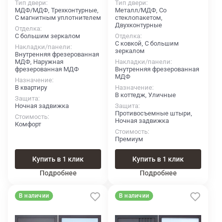
Тип двери
Тип двери
МДФ/МДФ, Трехконтурные,
Металл/МДФ, Со
С магнитным уплотнителем
стеклопакетом,
Двухконтурные
Отделка
С большим зеркалом
Отделка
С ковкой, С большим
Накладки/панели
зеркалом
Внутренняя фрезерованная
МДФ, Наружная
Накладки/панели
фрезерованная МДФ
Внутренняя фрезерованная
МДФ
Назначение
В квартиру
Назначение
В коттедж, Уличные
Защита
Ночная задвижка
Защита
Противосъемные штыри,
Стоимость
Ночная задвижка
Комфорт
Стоимость
Премиум
Купить в 1 клик
Купить в 1 клик
Подробнее
Подробнее
В наличии
В наличии