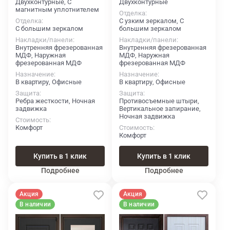
Двухконтурные, С
Двухконтурные
магнитным уплотнителем
Отделка
Отделка
С узким зеркалом, С
С большим зеркалом
большим зеркалом
Накладки/панели
Накладки/панели
Внутренняя фрезерованная
Внутренняя фрезерованная
МДФ, Наружная
МДФ, Наружная
фрезерованная МДФ
фрезерованная МДФ
Назначение
Назначение
В квартиру, Офисные
В квартиру, Офисные
Защита
Защита
Ребра жесткости, Ночная
Противосъемные штыри,
задвижка
Вертикальное запирание,
Ночная задвижка
Стоимость
Комфорт
Стоимость
Комфорт
Купить в 1 клик
Купить в 1 клик
Подробнее
Подробнее
Акция
Акция
В наличии
В наличии