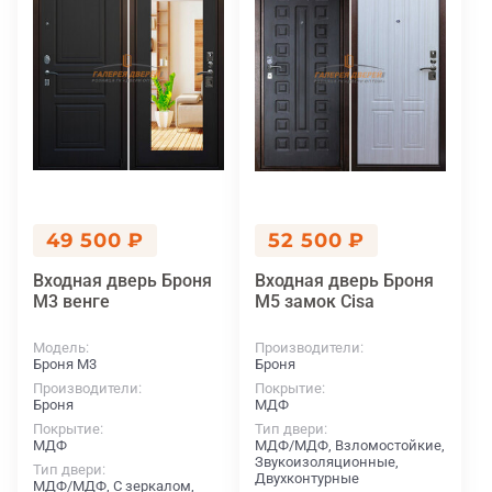
49 500 ₽
52 500 ₽
Входная дверь Броня
Входная дверь Броня
М3 венге
M5 замок Cisa
Модель
Производители
Броня М3
Броня
Производители
Покрытие
Броня
МДФ
Покрытие
Тип двери
МДФ
МДФ/МДФ, Взломостойкие,
Звукоизоляционные,
Тип двери
Двухконтурные
МДФ/МДФ, С зеркалом,