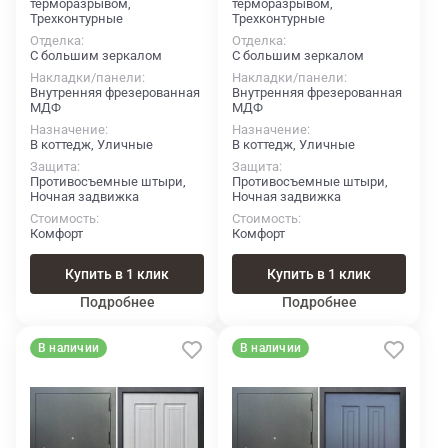
терморазрывом,
терморазрывом,
Трехконтурные
Трехконтурные
Отделка
Отделка
С большим зеркалом
С большим зеркалом
Накладки/панели
Накладки/панели
Внутренняя фрезерованная
Внутренняя фрезерованная
МДФ
МДФ
Назначение
Назначение
В коттедж, Уличные
В коттедж, Уличные
Защита
Защита
Противосъемные штыри,
Противосъемные штыри,
Ночная задвижка
Ночная задвижка
Стоимость
Стоимость
Комфорт
Комфорт
Купить в 1 клик
Купить в 1 клик
Подробнее
Подробнее
В наличии
В наличии