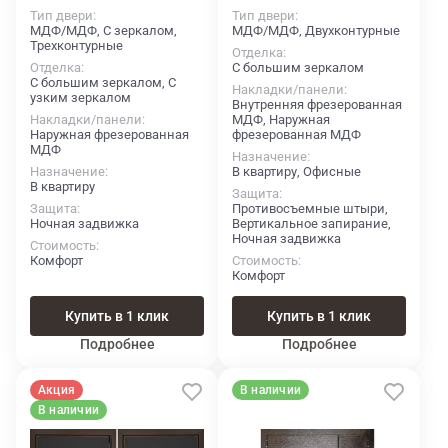
Тип двери
Тип двери
МДФ/МДФ, С зеркалом,
МДФ/МДФ, Двухконтурные
Трехконтурные
Отделка
Отделка
С большим зеркалом
С большим зеркалом, С
Накладки/панели
узким зеркалом
Внутренняя фрезерованная
Накладки/панели
МДФ, Наружная
Наружная фрезерованная
фрезерованная МДФ
МДФ
Назначение
Назначение
В квартиру, Офисные
В квартиру
Защита
Защита
Противосъемные штыри,
Ночная задвижка
Вертикальное запирание,
Ночная задвижка
Стоимость
Комфорт
Стоимость
Комфорт
Купить в 1 клик
Купить в 1 клик
Подробнее
Подробнее
Акция
В наличии
В наличии