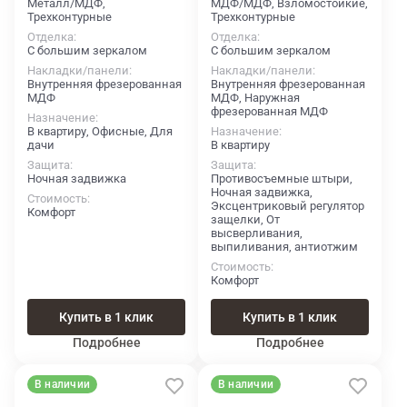
Металл/МДФ,
МДФ/МДФ, Взломостойкие,
Трехконтурные
Трехконтурные
Отделка
Отделка
С большим зеркалом
С большим зеркалом
Накладки/панели
Накладки/панели
Внутренняя фрезерованная
Внутренняя фрезерованная
МДФ
МДФ, Наружная
фрезерованная МДФ
Назначение
В квартиру, Офисные, Для
Назначение
дачи
В квартиру
Защита
Защита
Ночная задвижка
Противосъемные штыри,
Ночная задвижка,
Стоимость
Эксцентриковый регулятор
Комфорт
защелки, От
высверливания,
выпиливания, антиотжим
Стоимость
Комфорт
Купить в 1 клик
Купить в 1 клик
Подробнее
Подробнее
В наличии
В наличии