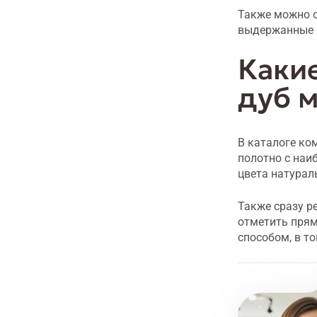
Также можно 
выдержанные в
Каки
дуб м
В каталоге ко
полотно с наи
цвета натурал
Также сразу р
отметить прям
способом, в т