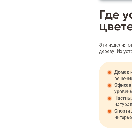
Где 
цвет
Эти изделия о
дереву. Их ус
Домах и
решени
Офисах 
уровень
Частных
натурал
Спортив
интерье