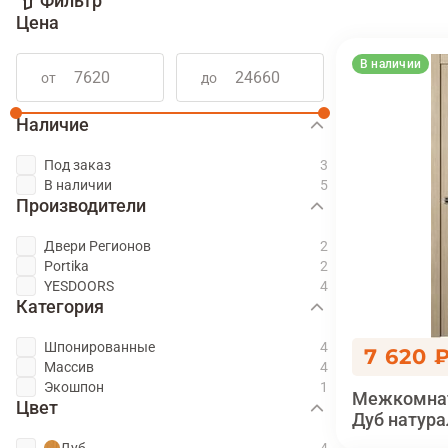
Фильтр
Цена
В наличии
от
до
Наличие
Под заказ
В наличии
Производители
Двери Регионов
Portika
YESDOORS
Категория
Шпонированные
7 620 
Массив
Экошпон
Межкомнат
Цвет
Дуб натур
Дуб