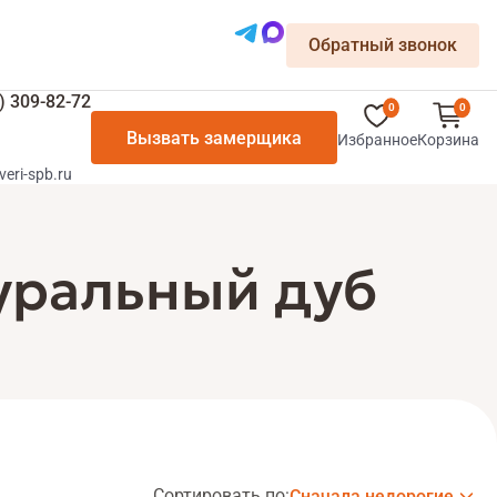
Обратный звонок
) 309-82-72
0
0
Вызвать замерщика
Избранное
Корзина
veri-spb.ru
уральный дуб
Сортировать по:
Сначала недорогие